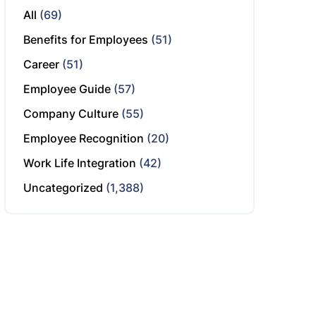
All
(69)
Benefits for Employees
(51)
Career
(51)
Employee Guide
(57)
Company Culture
(55)
Employee Recognition
(20)
Work Life Integration
(42)
Uncategorized
(1,388)