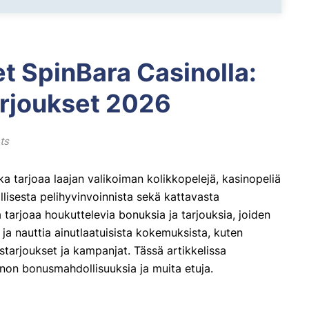
 SpinBara Casinolla:
arjoukset 2026
ts
a tarjoaa laajan valikoiman kolikkopelejä, kasinopeliä
vallisesta pelihyvinvoinnista sekä kattavasta
 tarjoaa houkuttelevia bonuksia ja tarjouksia, joiden
ja nauttia ainutlaatuisista kokemuksista, kuten
starjoukset ja kampanjat. Tässä artikkelissa
inon bonusmahdollisuuksia ja muita etuja.