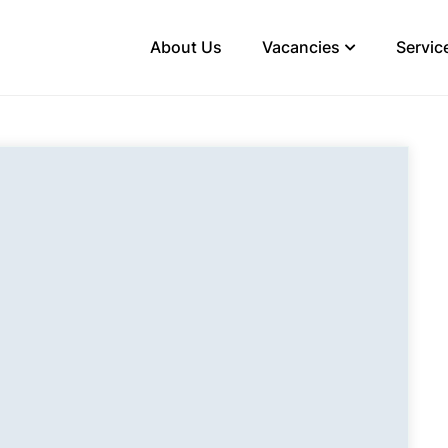
About Us
Vacancies
Servic