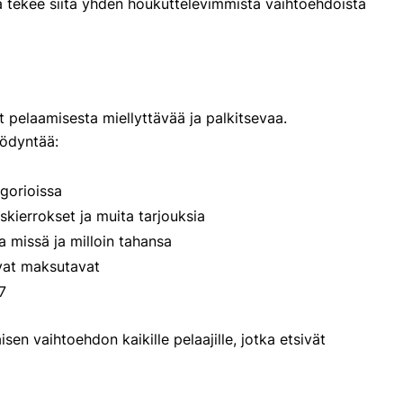
ä tekee siitä yhden houkuttelevimmista vaihtoehdoista
t pelaamisesta miellyttävää ja palkitsevaa.
yödyntää:
egorioissa
kierrokset ja muita tarjouksia
 missä ja milloin tahansa
avat maksutavat
7
n vaihtoehdon kaikille pelaajille, jotka etsivät