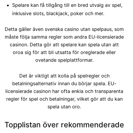
Spelare kan få tillgång till en bred utvalg av spel,
inklusive slots, blackjack, poker och mer.
Detta gäller även svenska casino utan spelpaus, som
måste följa samma regler som andra EU-licensierade
casinon. Detta gör att spelare kan spela utan att
oroa sig för att bli utsatta för oreglerade eller
ovetande spelplattformar.
Det är viktigt att kolla på spelregler och
betalningsalternativ innan du börjar spela. EU-
licensierade casinon har ofta enkla och transparenta
regler för spel och betalningar, vilket gör att du kan
spela utan oro.
Topplistan över rekommenderade