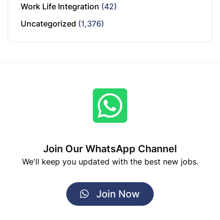
Work Life Integration
(42)
Uncategorized
(1,376)
Join Our WhatsApp Channel
We'll keep you updated with the best new jobs.
Join Now