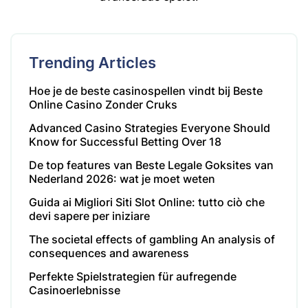
Trending Articles
Hoe je de beste casinospellen vindt bij Beste
Online Casino Zonder Cruks
Advanced Casino Strategies Everyone Should
Know for Successful Betting Over 18
De top features van Beste Legale Goksites van
Nederland 2026: wat je moet weten
Guida ai Migliori Siti Slot Online: tutto ciò che
devi sapere per iniziare
The societal effects of gambling An analysis of
consequences and awareness
Perfekte Spielstrategien für aufregende
Casinoerlebnisse