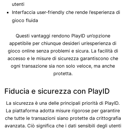
utenti
Interfaccia user-friendly che rende l’esperienza di
gioco fluida
Questi vantaggi rendono PlayID un’opzione
appetibile per chiunque desideri un’esperienza di
gioco online senza problemi e sicura. La facilità di
accesso e le misure di sicurezza garantiscono che
ogni transazione sia non solo veloce, ma anche
protetta.
Fiducia e sicurezza con PlayID
La sicurezza è una delle principali priorità di PlayID.
La piattaforma adotta misure rigorose per garantire
che tutte le transazioni siano protette da crittografia
avanzata. Ciò significa che i dati sensibili degli utenti