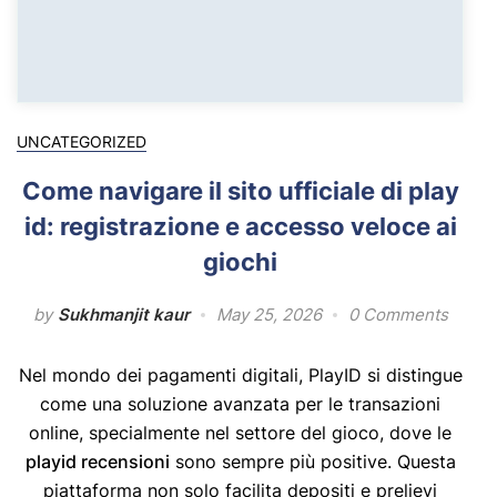
UNCATEGORIZED
Come navigare il sito ufficiale di play
id: registrazione e accesso veloce ai
giochi
by
Sukhmanjit kaur
May 25, 2026
0 Comments
Nel mondo dei pagamenti digitali, PlayID si distingue
come una soluzione avanzata per le transazioni
online, specialmente nel settore del gioco, dove le
playid recensioni
sono sempre più positive. Questa
piattaforma non solo facilita depositi e prelievi