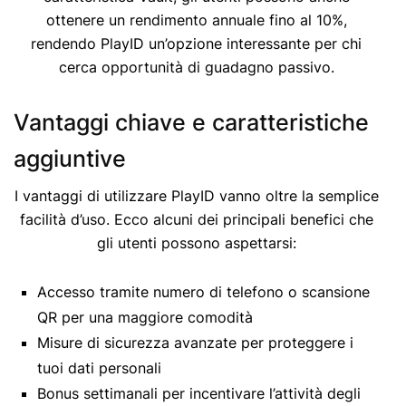
ottenere un rendimento annuale fino al 10%,
rendendo PlayID un’opzione interessante per chi
cerca opportunità di guadagno passivo.
Vantaggi chiave e caratteristiche
aggiuntive
I vantaggi di utilizzare PlayID vanno oltre la semplice
facilità d’uso. Ecco alcuni dei principali benefici che
gli utenti possono aspettarsi:
Accesso tramite numero di telefono o scansione
QR per una maggiore comodità
Misure di sicurezza avanzate per proteggere i
tuoi dati personali
Bonus settimanali per incentivare l’attività degli