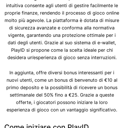
intuitiva consente agli utenti di gestire facilmente le
proprie finanze, rendendo il processo di gioco online
molto più agevole. La piattaforma è dotata di misure
di sicurezza avanzate e conforma alla normativa
vigente, garantendo una protezione ottimale per i
dati degli utenti. Grazie al suo sistema di e-wallet,
PlayID si propone come la scelta ideale per chi
desidera un’esperienza di gioco senza interruzioni.
In aggiunta, offre diversi bonus interessanti per i
nuovi utenti, come un bonus di benvenuto di €10 al
primo deposito e la possibilità di ricevere un bonus
settimanale del 50% fino a €25. Grazie a queste
offerte, i giocatori possono iniziare la loro
esperienza di gioco con un vantaggio significativo.
Come iniziare con PlayID