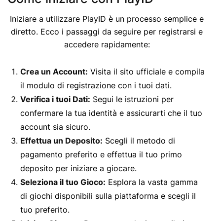
Iniziare a utilizzare PlayID è un processo semplice e
diretto. Ecco i passaggi da seguire per registrarsi e
accedere rapidamente:
Crea un Account:
Visita il sito ufficiale e compila
il modulo di registrazione con i tuoi dati.
Verifica i tuoi Dati:
Segui le istruzioni per
confermare la tua identità e assicurarti che il tuo
account sia sicuro.
Effettua un Deposito:
Scegli il metodo di
pagamento preferito e effettua il tuo primo
deposito per iniziare a giocare.
Seleziona il tuo Gioco:
Esplora la vasta gamma
di giochi disponibili sulla piattaforma e scegli il
tuo preferito.