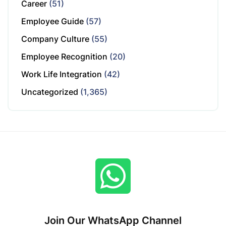
Career
(51)
Employee Guide
(57)
Company Culture
(55)
Employee Recognition
(20)
Work Life Integration
(42)
Uncategorized
(1,365)
Join Our WhatsApp Channel