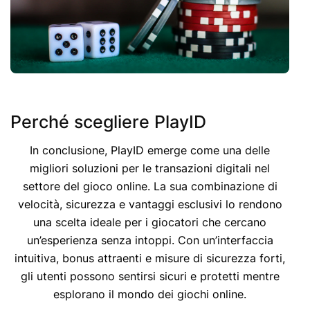
Perché scegliere PlayID
In conclusione, PlayID emerge come una delle
migliori soluzioni per le transazioni digitali nel
settore del gioco online. La sua combinazione di
velocità, sicurezza e vantaggi esclusivi lo rendono
una scelta ideale per i giocatori che cercano
un’esperienza senza intoppi. Con un’interfaccia
intuitiva, bonus attraenti e misure di sicurezza forti,
gli utenti possono sentirsi sicuri e protetti mentre
esplorano il mondo dei giochi online.