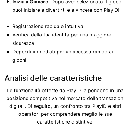
Inizia a Giocare:
Dopo aver selezionato il gioco,
puoi iniziare a divertirti e a vincere con PlayID!
Registrazione rapida e intuitiva
Verifica della tua identità per una maggiore
sicurezza
Depositi immediati per un accesso rapido ai
giochi
Analisi delle caratteristiche
Le funzionalità offerte da PlayID la pongono in una
posizione competitiva nel mercato delle transazioni
digitali. Di seguito, un confronto tra PlayID e altri
operatori per comprendere meglio le sue
caratteristiche distintive: