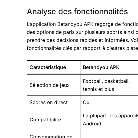
Analyse des fonctionnalités
L’application Betandyou APK regorge de fonction
des options de paris sur plusieurs sports ainsi 
prendre des décisions rapides et informées. Voi
fonctionnalités clés par rapport à d’autres pla
Caractéristique
Betandyou APK
Football, basketball,
Sélection de jeux
tennis et plus
Scores en direct
Oui
La plupart des appareil
Compatibilité
Android
Consommation de