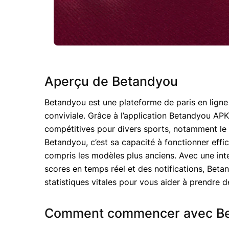
Aperçu de Betandyou
Betandyou est une plateforme de paris en ligne
conviviale. Grâce à l’application Betandyou APK
compétitives pour divers sports, notamment le fo
Betandyou, c’est sa capacité à fonctionner eff
compris les modèles plus anciens. Avec une inter
scores en temps réel et des notifications, Betand
statistiques vitales pour vous aider à prendre d
Comment commencer avec B