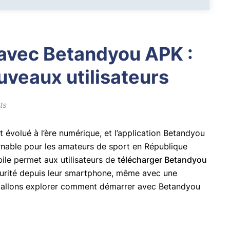
vec Betandyou APK :
uveaux utilisateurs
ts
évolué à l’ère numérique, et l’application Betandyou
nable pour les amateurs de sport en République
le permet aux utilisateurs de
télécharger Betandyou
curité depuis leur smartphone, même avec une
us allons explorer comment démarrer avec Betandyou