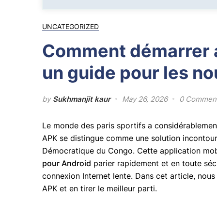
UNCATEGORIZED
Comment démarrer a
un guide pour les no
by
Sukhmanjit kaur
May 26, 2026
0 Commen
Le monde des paris sportifs a considérablement 
APK se distingue comme une solution incontour
Démocratique du Congo. Cette application mobi
pour Android
parier rapidement et en toute sé
connexion Internet lente. Dans cet article, no
APK et en tirer le meilleur parti.