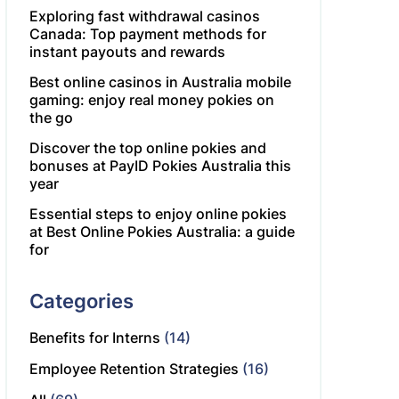
Exploring fast withdrawal casinos
Canada: Top payment methods for
instant payouts and rewards
Best online casinos in Australia mobile
gaming: enjoy real money pokies on
the go
Discover the top online pokies and
bonuses at PayID Pokies Australia this
year
Essential steps to enjoy online pokies
at Best Online Pokies Australia: a guide
for
Categories
Benefits for Interns
(14)
Employee Retention Strategies
(16)