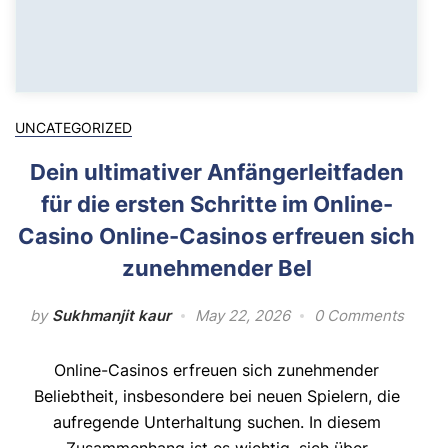
UNCATEGORIZED
Dein ultimativer Anfängerleitfaden
für die ersten Schritte im Online-
Casino Online-Casinos erfreuen sich
zunehmender Bel
by
Sukhmanjit kaur
May 22, 2026
0 Comments
Online-Casinos erfreuen sich zunehmender
Beliebtheit, insbesondere bei neuen Spielern, die
aufregende Unterhaltung suchen. In diesem