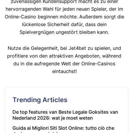
zuverlässigen Kundensupport macht es zu einer
hervorragenden Wahl für jeden neuen Spieler, der im
Online-Casino beginnen möchte. Außerdem sorgt die
lückenlose Sicherheit dafür, dass dein
Spielvergnügen ungestört bleiben kann.
Nutze die Gelegenheit, bei Jet4bet zu spielen, und
profitiere von den attraktiven Angeboten, während
du in die aufregende Welt der Online-Casinos
eintauchst!
Trending Articles
De top features van Beste Legale Goksites van
Nederland 2026: wat je moet weten
Guida ai Migliori Siti Slot Online: tutto ciò che