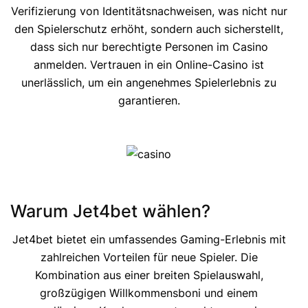
Verifizierung von Identitätsnachweisen, was nicht nur
den Spielerschutz erhöht, sondern auch sicherstellt,
dass sich nur berechtigte Personen im Casino
anmelden. Vertrauen in ein Online-Casino ist
unerlässlich, um ein angenehmes Spielerlebnis zu
garantieren.
Warum Jet4bet wählen?
Jet4bet bietet ein umfassendes Gaming-Erlebnis mit
zahlreichen Vorteilen für neue Spieler. Die
Kombination aus einer breiten Spielauswahl,
großzügigen Willkommensboni und einem