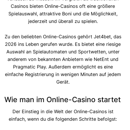
Casinos bieten Online-Casinos oft eine größere
Spielauswahl, attraktive Boni und die Möglichkeit,
jederzeit und überall zu spielen.
Zu den beliebten Online-Casinos gehört Jet4bet, das
2026 ins Leben gerufen wurde. Es bietet eine riesige
Auswahl an Spielautomaten und Sportwetten, unter
anderem von bekannten Anbietern wie NetEnt und
Pragmatic Play. Außerdem ermöglicht es eine
einfache Registrierung in wenigen Minuten auf jedem
Gerät.
Wie man im Online-Casino startet
Der Einstieg in die Welt der Online-Casinos ist
einfach, wenn du die folgenden Schritte befolgst: