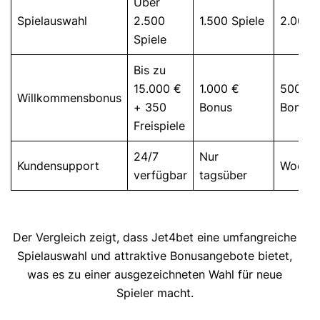
Über
Spielauswahl
2.500
1.500 Spiele
2.000 S
Spiele
Bis zu
15.000 €
1.000 €
500 €
Willkommensbonus
+ 350
Bonus
Bonus
Freispiele
24/7
Nur
Kundensupport
Wochen
verfügbar
tagsüber
Der Vergleich zeigt, dass Jet4bet eine umfangreiche
Spielauswahl und attraktive Bonusangebote bietet,
was es zu einer ausgezeichneten Wahl für neue
Spieler macht.