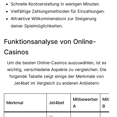
Schnelle Kontoerstellung in wenigen Minuten.
Vielfältige Zahlungsmethoden für Einzahlungen.
Attraktive Willkommensboni zur Steigerung
deiner Spielmöglichkeiten.
Funktionsanalyse von Online-
Casinos
Um die besten Online-Casinos auszuwählen, ist es
wichtig, verschiedene Aspekte zu vergleichen. Die
folgende Tabelle zeigt einige der Merkmale von
Jet4bet im Vergleich zu anderen Anbietern:
Mitbewerber
Mitbew
Merkmal
Jet4bet
A
B