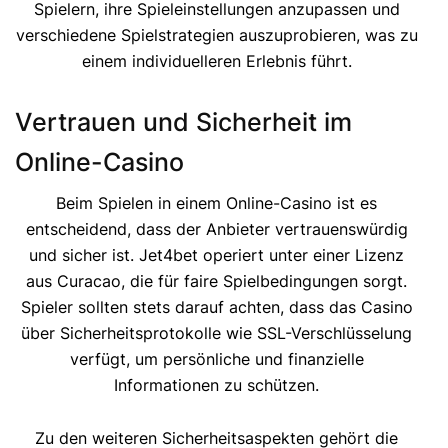
Spielern, ihre Spieleinstellungen anzupassen und
verschiedene Spielstrategien auszuprobieren, was zu
einem individuelleren Erlebnis führt.
Vertrauen und Sicherheit im
Online-Casino
Beim Spielen in einem Online-Casino ist es
entscheidend, dass der Anbieter vertrauenswürdig
und sicher ist. Jet4bet operiert unter einer Lizenz
aus Curacao, die für faire Spielbedingungen sorgt.
Spieler sollten stets darauf achten, dass das Casino
über Sicherheitsprotokolle wie SSL-Verschlüsselung
verfügt, um persönliche und finanzielle
Informationen zu schützen.
Zu den weiteren Sicherheitsaspekten gehört die