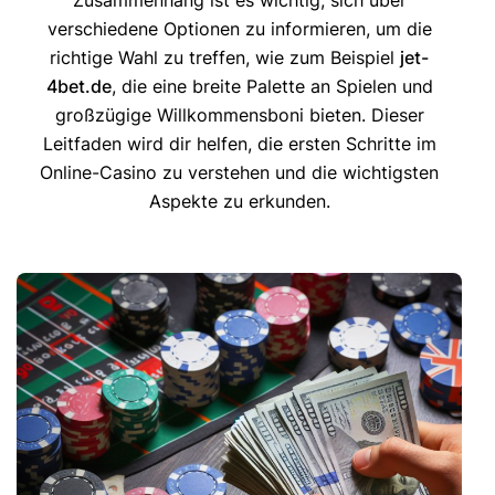
Zusammenhang ist es wichtig, sich über
verschiedene Optionen zu informieren, um die
richtige Wahl zu treffen, wie zum Beispiel
jet-
4bet.de
, die eine breite Palette an Spielen und
großzügige Willkommensboni bieten. Dieser
Leitfaden wird dir helfen, die ersten Schritte im
Online-Casino zu verstehen und die wichtigsten
Aspekte zu erkunden.