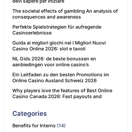
devi sapere per iniziare
The societal effects of gambling An analysis of
consequences and awareness
Perfekte Spielstrategien für aufregende
Casinoerlebnisse
Guida ai migliori giochi nei I Migliori Nuovi
Casino Online 2026: slot e tavoli
NL Gids 2026: de beste bonussen en
aanbiedingen voor online casino’s
Ein Leitfaden zu den besten Promotions im
Online Casino Ausland Schweiz 2026
Why players love the features of Best Online
Casino Canada 2026: Fast payouts and
Categories
Benefits for Interns
(14)