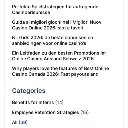
Perfekte Spielstrategien für aufregende
Casinoerlebnisse
Guida ai migliori giochi nei I Migliori Nuovi
Casino Online 2026: slot e tavoli
NL Gids 2026: de beste bonussen en
aanbiedingen voor online casino’s
Ein Leitfaden zu den besten Promotions im
Online Casino Ausland Schweiz 2026
Why players love the features of Best Online
Casino Canada 2026: Fast payouts and
Categories
Benefits for Interns
(14)
Employee Retention Strategies
(16)
All
(69)