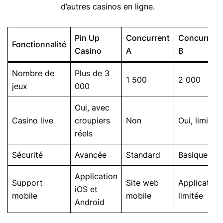
d’autres casinos en ligne.
Pin Up
Concurrent
Concurrent
Fonctionnalité
Casino
A
B
Nombre de
Plus de 3
1 500
2 000
jeux
000
Oui, avec
Casino live
croupiers
Non
Oui, limité
réels
Sécurité
Avancée
Standard
Basique
Application
Support
Site web
Application
iOS et
mobile
mobile
limitée
Android