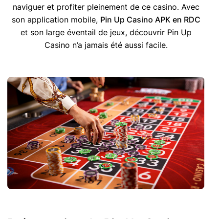
naviguer et profiter pleinement de ce casino. Avec
son application mobile,
Pin Up Casino APK en RDC
et son large éventail de jeux, découvrir Pin Up
Casino n’a jamais été aussi facile.