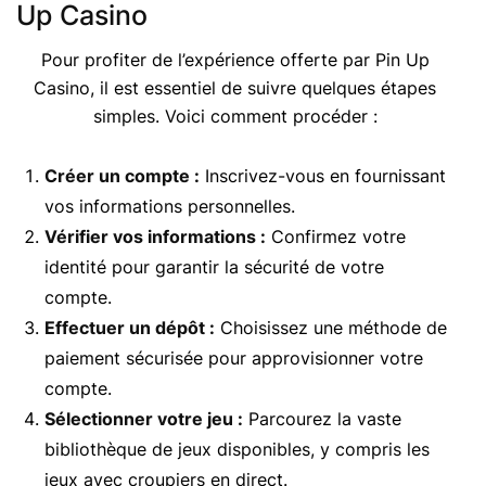
Up Casino
Pour profiter de l’expérience offerte par Pin Up
Casino, il est essentiel de suivre quelques étapes
simples. Voici comment procéder :
Créer un compte :
Inscrivez-vous en fournissant
vos informations personnelles.
Vérifier vos informations :
Confirmez votre
identité pour garantir la sécurité de votre
compte.
Effectuer un dépôt :
Choisissez une méthode de
paiement sécurisée pour approvisionner votre
compte.
Sélectionner votre jeu :
Parcourez la vaste
bibliothèque de jeux disponibles, y compris les
jeux avec croupiers en direct.