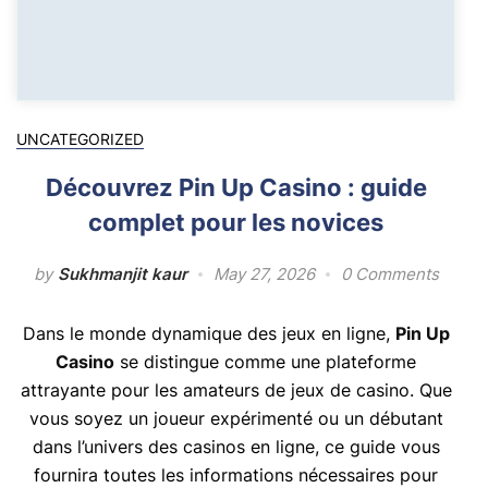
UNCATEGORIZED
Découvrez Pin Up Casino : guide
complet pour les novices
by
Sukhmanjit kaur
May 27, 2026
0 Comments
Dans le monde dynamique des jeux en ligne,
Pin Up
Casino
se distingue comme une plateforme
attrayante pour les amateurs de jeux de casino. Que
vous soyez un joueur expérimenté ou un débutant
dans l’univers des casinos en ligne, ce guide vous
fournira toutes les informations nécessaires pour