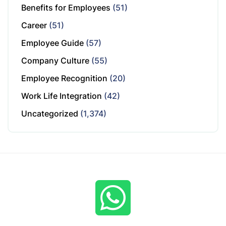
Benefits for Employees
(51)
Career
(51)
Employee Guide
(57)
Company Culture
(55)
Employee Recognition
(20)
Work Life Integration
(42)
Uncategorized
(1,374)