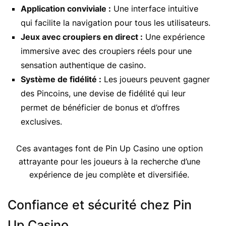
Application conviviale :
Une interface intuitive
qui facilite la navigation pour tous les utilisateurs.
Jeux avec croupiers en direct :
Une expérience
immersive avec des croupiers réels pour une
sensation authentique de casino.
Système de fidélité :
Les joueurs peuvent gagner
des Pincoins, une devise de fidélité qui leur
permet de bénéficier de bonus et d’offres
exclusives.
Ces avantages font de Pin Up Casino une option
attrayante pour les joueurs à la recherche d’une
expérience de jeu complète et diversifiée.
Confiance et sécurité chez Pin
Up Casino