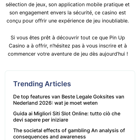
sélection de jeux, son application mobile pratique et
son engagement envers la sécurité, ce casino est
conçu pour offrir une expérience de jeu inoubliable.
Si vous êtes prêt à découvrir tout ce que Pin Up
Casino a à offrir, n’hésitez pas à vous inscrire et à
commencer votre aventure de jeu dès aujourd’hui !
Trending Articles
De top features van Beste Legale Goksites van
Nederland 2026: wat je moet weten
Guida ai Migliori Siti Slot Online: tutto ciò che
devi sapere per iniziare
The societal effects of gambling An analysis of
consequences and awareness