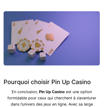
Pourquoi choisir Pin Up Casino
En conclusion,
Pin Up Casino
est une option
formidable pour ceux qui cherchent à s’aventurer
dans l’univers des jeux en ligne. Avec sa large