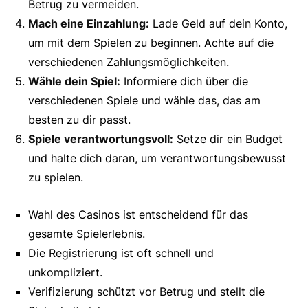
Betrug zu vermeiden.
Mach eine Einzahlung:
Lade Geld auf dein Konto,
um mit dem Spielen zu beginnen. Achte auf die
verschiedenen Zahlungsmöglichkeiten.
Wähle dein Spiel:
Informiere dich über die
verschiedenen Spiele und wähle das, das am
besten zu dir passt.
Spiele verantwortungsvoll:
Setze dir ein Budget
und halte dich daran, um verantwortungsbewusst
zu spielen.
Wahl des Casinos ist entscheidend für das
gesamte Spielerlebnis.
Die Registrierung ist oft schnell und
unkompliziert.
Verifizierung schützt vor Betrug und stellt die