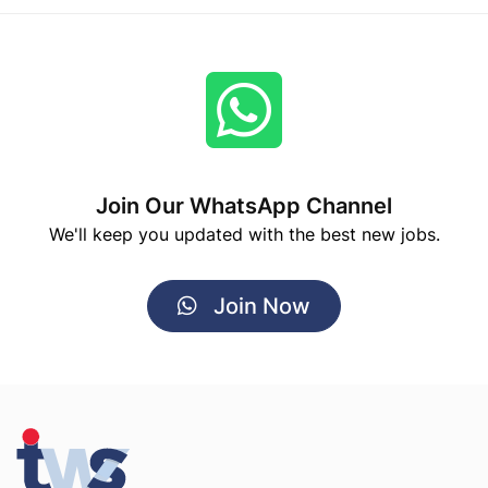
Join Our WhatsApp Channel
We'll keep you updated with the best new jobs.
Join Now