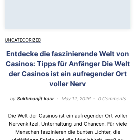
UNCATEGORIZED
Entdecke die faszinierende Welt von
Casinos: Tipps für Anfänger Die Welt
der Casinos ist ein aufregender Ort
voller Nerv
by
Sukhmanjit kaur
May 12, 2026
0 Comments
Die Welt der Casinos ist ein aufregender Ort voller
Nervenkitzel, Unterhaltung und Chancen. Für viele
Menschen faszinieren die bunten Lichter, die