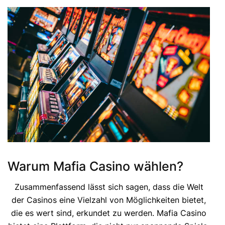
Warum Mafia Casino wählen?
Zusammenfassend lässt sich sagen, dass die Welt
der Casinos eine Vielzahl von Möglichkeiten bietet,
die es wert sind, erkundet zu werden. Mafia Casino