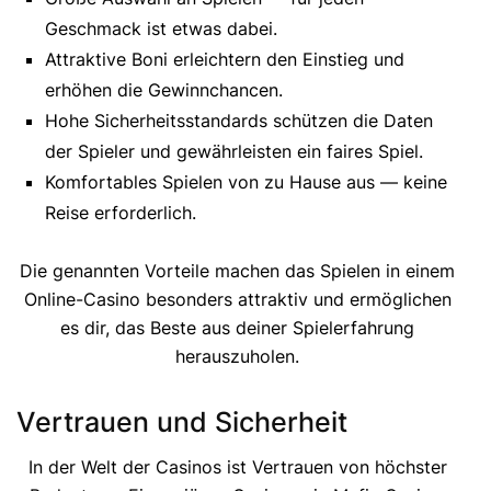
Geschmack ist etwas dabei.
Attraktive Boni erleichtern den Einstieg und
erhöhen die Gewinnchancen.
Hohe Sicherheitsstandards schützen die Daten
der Spieler und gewährleisten ein faires Spiel.
Komfortables Spielen von zu Hause aus — keine
Reise erforderlich.
Die genannten Vorteile machen das Spielen in einem
Online-Casino besonders attraktiv und ermöglichen
es dir, das Beste aus deiner Spielerfahrung
herauszuholen.
Vertrauen und Sicherheit
In der Welt der Casinos ist Vertrauen von höchster