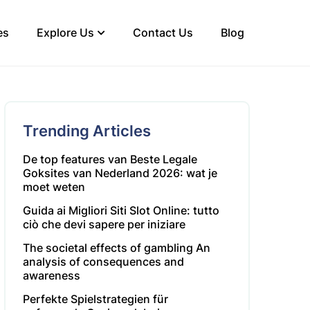
es
Explore Us
Contact Us
Blog
Trending Articles
De top features van Beste Legale
Goksites van Nederland 2026: wat je
moet weten
Guida ai Migliori Siti Slot Online: tutto
ciò che devi sapere per iniziare
The societal effects of gambling An
analysis of consequences and
awareness
Perfekte Spielstrategien für