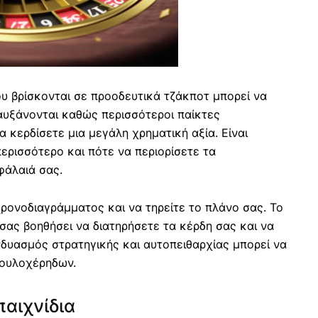
υ βρίσκονται σε προοδευτικά τζάκποτ μπορεί να
αυξάνονται καθώς περισσότεροι παίκτες
α κερδίσετε μια μεγάλη χρηματική αξία. Είναι
ερισσότερο και πότε να περιορίσετε τα
φάλαιά σας.
χρονοδιαγράμματος και να τηρείτε το πλάνο σας. Το
σας βοηθήσει να διατηρήσετε τα κέρδη σας και να
νδυασμός στρατηγικής και αυτοπειθαρχίας μπορεί να
κουλοχέρηδων.
παιχνίδια