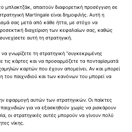
 το μπλακτζάκ, απαιτούν διαφορετική προσέγγιση σε
τρατηγική Martingale είναι δημοφιλής. Αυτή η
ρισμά σας μετά από κάθε ήττα, με στόχο να
προσεκτική διαχείριση των κεφαλαίων σας, καθώς
συνεχίσετε αυτή τη στρατηγική.
ό να γνωρίζετε τη στρατηγική “συγκεκριμένης
τε τις κάρτες και να προσαρμόζετε τα πονταρίσματά
αμηλών καρτών που έχουν απομείνει. Αν και μπορεί
η του παιχνιδιού και των κανόνων του μπορεί να
στην εφαρμογή αυτών των στρατηγικών. Οι παίκτες
παιχνιδιών για να εξασκηθούν χωρίς να ρισκάρουν
α, οι στρατηγικές αυτές μπορούν να γίνουν πολύ
τες νίκης.