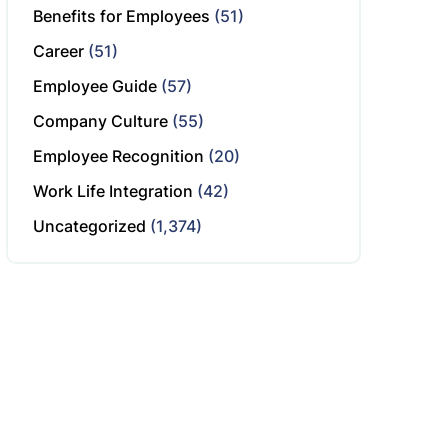
Benefits for Employees
(51)
Career
(51)
Employee Guide
(57)
Company Culture
(55)
Employee Recognition
(20)
Work Life Integration
(42)
Uncategorized
(1,374)