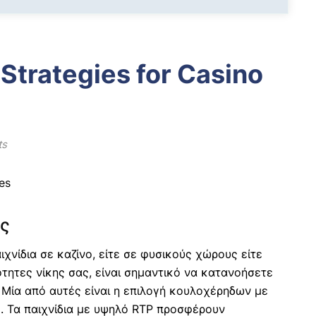
Strategies for Casino
ts
es
ες
ιχνίδια σε καζίνο, είτε σε φυσικούς χώρους είτε
νότητες νίκης σας, είναι σημαντικό να κατανοήσετε
 Μία από αυτές είναι η επιλογή κουλοχέρηδων με
. Τα παιχνίδια με υψηλό RTP προσφέρουν