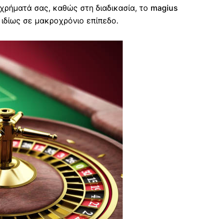
χρήματά σας, καθώς στη διαδικασία, το
magius
ιδίως σε μακροχρόνιο επίπεδο.