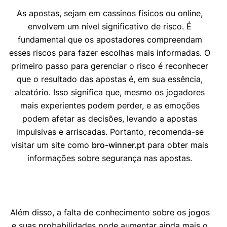
As apostas, sejam em cassinos físicos ou online,
envolvem um nível significativo de risco. É
fundamental que os apostadores compreendam
esses riscos para fazer escolhas mais informadas. O
primeiro passo para gerenciar o risco é reconhecer
que o resultado das apostas é, em sua essência,
aleatório. Isso significa que, mesmo os jogadores
mais experientes podem perder, e as emoções
podem afetar as decisões, levando a apostas
impulsivas e arriscadas. Portanto, recomenda-se
visitar um site como
bro-winner.pt
para obter mais
informações sobre segurança nas apostas.
Além disso, a falta de conhecimento sobre os jogos
e suas probabilidades pode aumentar ainda mais o