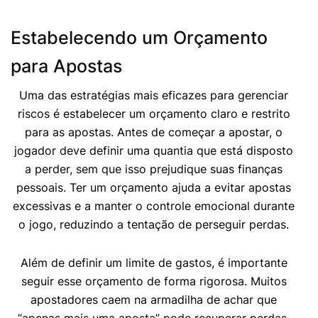
Estabelecendo um Orçamento
para Apostas
Uma das estratégias mais eficazes para gerenciar
riscos é estabelecer um orçamento claro e restrito
para as apostas. Antes de começar a apostar, o
jogador deve definir uma quantia que está disposto
a perder, sem que isso prejudique suas finanças
pessoais. Ter um orçamento ajuda a evitar apostas
excessivas e a manter o controle emocional durante
o jogo, reduzindo a tentação de perseguir perdas.
Além de definir um limite de gastos, é importante
seguir esse orçamento de forma rigorosa. Muitos
apostadores caem na armadilha de achar que
“apenas mais uma aposta” pode recuperar perdas,