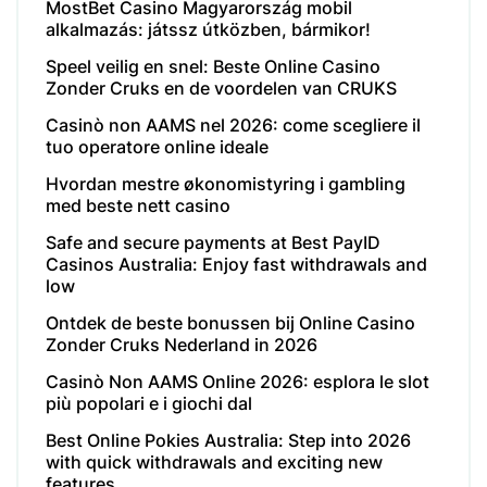
MostBet Casino Magyarország mobil
alkalmazás: játssz útközben, bármikor!
Speel veilig en snel: Beste Online Casino
Zonder Cruks en de voordelen van CRUKS
Casinò non AAMS nel 2026: come scegliere il
tuo operatore online ideale
Hvordan mestre økonomistyring i gambling
med beste nett casino
Safe and secure payments at Best PayID
Casinos Australia: Enjoy fast withdrawals and
low
Ontdek de beste bonussen bij Online Casino
Zonder Cruks Nederland in 2026
Casinò Non AAMS Online 2026: esplora le slot
più popolari e i giochi dal
Best Online Pokies Australia: Step into 2026
with quick withdrawals and exciting new
features