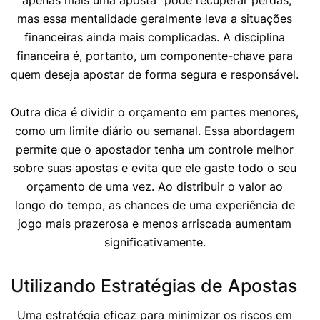
mas essa mentalidade geralmente leva a situações
financeiras ainda mais complicadas. A disciplina
financeira é, portanto, um componente-chave para
quem deseja apostar de forma segura e responsável.
Outra dica é dividir o orçamento em partes menores,
como um limite diário ou semanal. Essa abordagem
permite que o apostador tenha um controle melhor
sobre suas apostas e evita que ele gaste todo o seu
orçamento de uma vez. Ao distribuir o valor ao
longo do tempo, as chances de uma experiência de
jogo mais prazerosa e menos arriscada aumentam
significativamente.
Utilizando Estratégias de Apostas
Uma estratégia eficaz para minimizar os riscos em