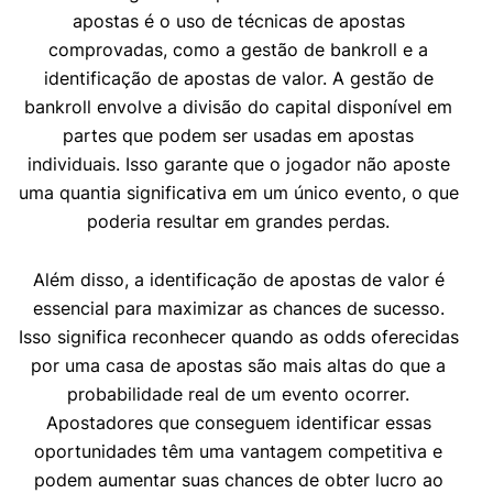
apostas é o uso de técnicas de apostas
comprovadas, como a gestão de bankroll e a
identificação de apostas de valor. A gestão de
bankroll envolve a divisão do capital disponível em
partes que podem ser usadas em apostas
individuais. Isso garante que o jogador não aposte
uma quantia significativa em um único evento, o que
poderia resultar em grandes perdas.
Além disso, a identificação de apostas de valor é
essencial para maximizar as chances de sucesso.
Isso significa reconhecer quando as odds oferecidas
por uma casa de apostas são mais altas do que a
probabilidade real de um evento ocorrer.
Apostadores que conseguem identificar essas
oportunidades têm uma vantagem competitiva e
podem aumentar suas chances de obter lucro ao