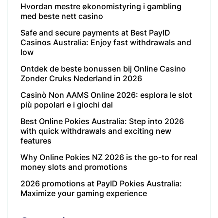
Hvordan mestre økonomistyring i gambling
med beste nett casino
Safe and secure payments at Best PayID
Casinos Australia: Enjoy fast withdrawals and
low
Ontdek de beste bonussen bij Online Casino
Zonder Cruks Nederland in 2026
Casinò Non AAMS Online 2026: esplora le slot
più popolari e i giochi dal
Best Online Pokies Australia: Step into 2026
with quick withdrawals and exciting new
features
Why Online Pokies NZ 2026 is the go-to for real
money slots and promotions
2026 promotions at PayID Pokies Australia:
Maximize your gaming experience