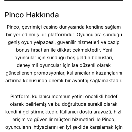
Pinco Hakkında
Pinco, çevrimiçi casino dünyasında kendine sağlam
bir yer edinmiş bir platformdur. Oyunculara sunduğu
geniş oyun yelpazesi, güvenilir hizmetleri ve cazip
bonus fırsatları ile dikkat çekmektedir. Yeni
oyuncular için sunduğu hoş geldin bonusları,
deneyimli oyuncular için ise düzenli olarak
güncellenen promosyonlar, kullanıcıların kazançlarını
artırma konusunda önemli bir avantaj sağlamaktadır.
Platform, kullanıcı memnuniyetini öncelikli hedef
olarak belirlemiş ve bu doğrultuda sürekli olarak
kendini geliştirmektedir. Kullanıcı dostu arayüzü, hızlı
erişim ve güvenilir müşteri hizmetleri ile Pinco,
oyuncuların ihtiyaçlarını en iyi şekilde karşılamak için