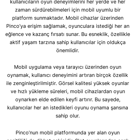
kullanıcıların oyun deneyimlerini her yerde ve her
zaman sürdürebilmeleri için mobil uyumlu bir
platform sunmaktadır. Mobil cihazlar üzerinden
Pinco’ya erişim sağlamak, oyunculara istediği her an
eğlence ve kazanç fırsatı sunar. Bu esneklik, özellikle
aktif yaşam tarzına sahip kullanıcılar için oldukça
önemlidir.
Mobil uygulama veya tarayıcı üzerinden oyun
oynamak, kullanıcı deneyimini artıran birçok özellik
ile zenginleştirilmiştir. Görsel kalitesi yüksek oyunlar
ve hızlı yükleme süreleri, mobil cihazlardan oyun
oynarken elde edilen keyfi artırır. Bu sayede,
kullanıcılar her an istedikleri oyunu oynama şansına
sahip olur.
Pinco’nun mobil platformunda yer alan oyun