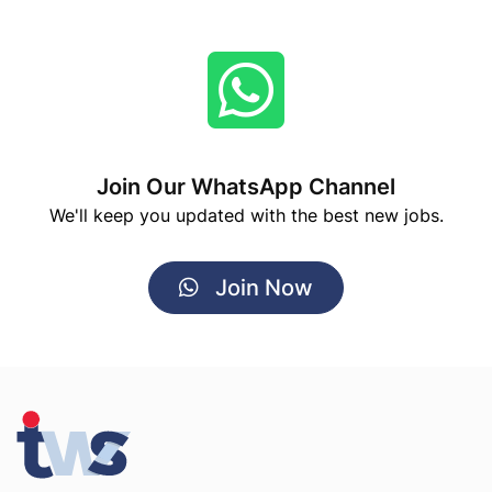
Join Our WhatsApp Channel
We'll keep you updated with the best new jobs.
Join Now