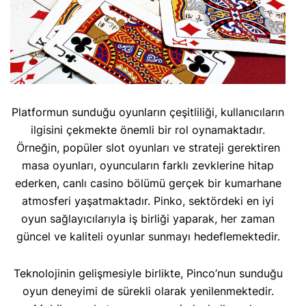
Platformun sunduğu oyunların çeşitliliği, kullanıcıların
ilgisini çekmekte önemli bir rol oynamaktadır.
Örneğin, popüler slot oyunları ve strateji gerektiren
masa oyunları, oyuncuların farklı zevklerine hitap
ederken, canlı casino bölümü gerçek bir kumarhane
atmosferi yaşatmaktadır. Pinko, sektördeki en iyi
oyun sağlayıcılarıyla iş birliği yaparak, her zaman
güncel ve kaliteli oyunlar sunmayı hedeflemektedir.
Teknolojinin gelişmesiyle birlikte, Pinco’nun sunduğu
oyun deneyimi de sürekli olarak yenilenmektedir.