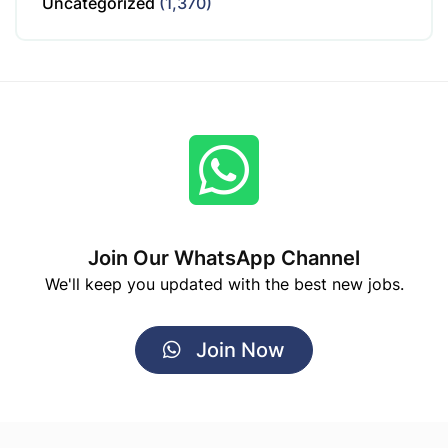
Uncategorized
(1,370)
Join Our WhatsApp Channel
We'll keep you updated with the best new jobs.
Join Now