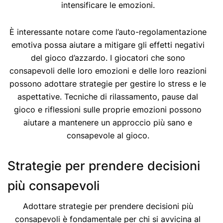
intensificare le emozioni.
È interessante notare come l’auto-regolamentazione
emotiva possa aiutare a mitigare gli effetti negativi
del gioco d’azzardo. I giocatori che sono
consapevoli delle loro emozioni e delle loro reazioni
possono adottare strategie per gestire lo stress e le
aspettative. Tecniche di rilassamento, pause dal
gioco e riflessioni sulle proprie emozioni possono
aiutare a mantenere un approccio più sano e
consapevole al gioco.
Strategie per prendere decisioni
più consapevoli
Adottare strategie per prendere decisioni più
consapevoli è fondamentale per chi si avvicina al