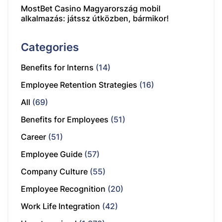
MostBet Casino Magyarország mobil
alkalmazás: játssz útközben, bármikor!
Categories
Benefits for Interns
(14)
Employee Retention Strategies
(16)
All
(69)
Benefits for Employees
(51)
Career
(51)
Employee Guide
(57)
Company Culture
(55)
Employee Recognition
(20)
Work Life Integration
(42)