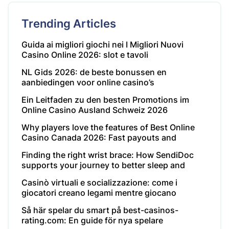
Trending Articles
Guida ai migliori giochi nei I Migliori Nuovi
Casino Online 2026: slot e tavoli
NL Gids 2026: de beste bonussen en
aanbiedingen voor online casino’s
Ein Leitfaden zu den besten Promotions im
Online Casino Ausland Schweiz 2026
Why players love the features of Best Online
Casino Canada 2026: Fast payouts and
Finding the right wrist brace: How SendiDoc
supports your journey to better sleep and
Casinò virtuali e socializzazione: come i
giocatori creano legami mentre giocano
Så här spelar du smart på best-casinos-
rating.com: En guide för nya spelare