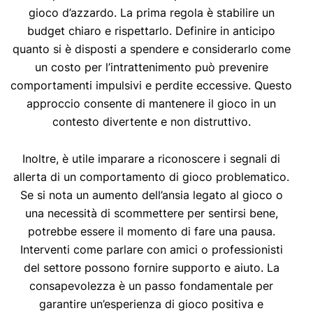
gioco d’azzardo. La prima regola è stabilire un
budget chiaro e rispettarlo. Definire in anticipo
quanto si è disposti a spendere e considerarlo come
un costo per l’intrattenimento può prevenire
comportamenti impulsivi e perdite eccessive. Questo
approccio consente di mantenere il gioco in un
contesto divertente e non distruttivo.
Inoltre, è utile imparare a riconoscere i segnali di
allerta di un comportamento di gioco problematico.
Se si nota un aumento dell’ansia legato al gioco o
una necessità di scommettere per sentirsi bene,
potrebbe essere il momento di fare una pausa.
Interventi come parlare con amici o professionisti
del settore possono fornire supporto e aiuto. La
consapevolezza è un passo fondamentale per
garantire un’esperienza di gioco positiva e