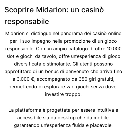
Scoprire Midarion: un casinò
responsabile
Midarion si distingue nel panorama dei casinò online
per il suo impegno nella promozione di un gioco
responsabile. Con un ampio catalogo di oltre 10.000
slot e giochi da tavolo, offre un’esperienza di gioco
diversificata e stimolante. Gli utenti possono
approfittare di un bonus di benvenuto che arriva fino
a 3.000 €, accompagnato da 350 giri gratuiti,
permettendo di esplorare vari giochi senza dover
investire troppo.
La piattaforma è progettata per essere intuitiva e
accessibile sia da desktop che da mobile,
garantendo un’esperienza fluida e piacevole.