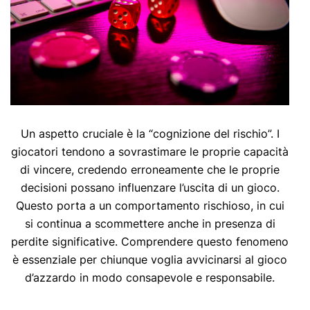
Un aspetto cruciale è la “cognizione del rischio”. I
giocatori tendono a sovrastimare le proprie capacità
di vincere, credendo erroneamente che le proprie
decisioni possano influenzare l’uscita di un gioco.
Questo porta a un comportamento rischioso, in cui
si continua a scommettere anche in presenza di
perdite significative. Comprendere questo fenomeno
è essenziale per chiunque voglia avvicinarsi al gioco
d’azzardo in modo consapevole e responsabile.