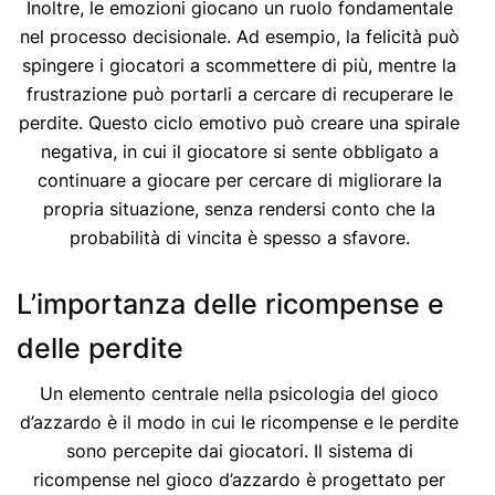
Inoltre, le emozioni giocano un ruolo fondamentale
nel processo decisionale. Ad esempio, la felicità può
spingere i giocatori a scommettere di più, mentre la
frustrazione può portarli a cercare di recuperare le
perdite. Questo ciclo emotivo può creare una spirale
negativa, in cui il giocatore si sente obbligato a
continuare a giocare per cercare di migliorare la
propria situazione, senza rendersi conto che la
probabilità di vincita è spesso a sfavore.
L’importanza delle ricompense e
delle perdite
Un elemento centrale nella psicologia del gioco
d’azzardo è il modo in cui le ricompense e le perdite
sono percepite dai giocatori. Il sistema di
ricompense nel gioco d’azzardo è progettato per