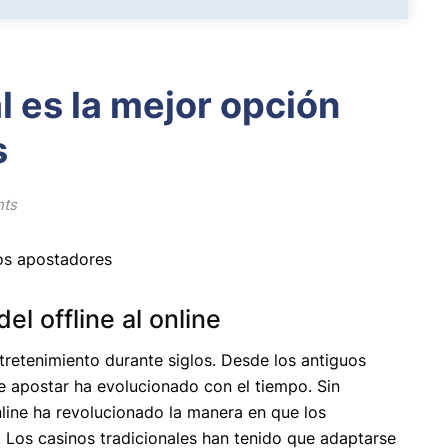
l es la mejor opción
s
ts
los apostadores
el offline al online
retenimiento durante siglos. Desde los antiguos
e apostar ha evolucionado con el tiempo. Sin
nline ha revolucionado la manera en que los
. Los casinos tradicionales han tenido que adaptarse