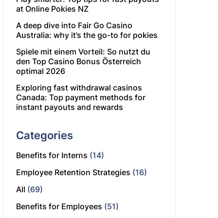
at Online Pokies NZ
A deep dive into Fair Go Casino
Australia: why it’s the go-to for pokies
Spiele mit einem Vorteil: So nutzt du
den Top Casino Bonus Österreich
optimal 2026
Exploring fast withdrawal casinos
Canada: Top payment methods for
instant payouts and rewards
Categories
Benefits for Interns
(14)
Employee Retention Strategies
(16)
All
(69)
Benefits for Employees
(51)