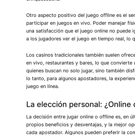
Otro aspecto positivo del juego offline es el s
participar en juegos en vivo. Poder manejar fís
una satisfacción que el juego online no puede i
a los jugadores ver el juego en tiempo real, l
Los casinos tradicionales también suelen ofrec
en vivo, restaurantes y bares, lo que convierte
quienes buscan no solo jugar, sino también disf
lo tanto, para algunos apostadores, la experienc
juego en línea.
La elección personal: ¿Online o
La decisión entre jugar online o offline es, en ú
propios beneficios y desventajas, y la mejor op
cada apostador. Algunos pueden preferir la com