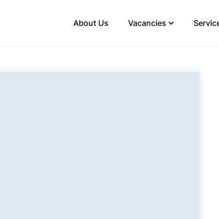
About Us
Vacancies
Servic