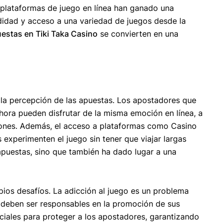
s plataformas de juego en línea han ganado una
idad y acceso a una variedad de juegos desde la
estas en Tiki Taka Casino
se convierten en una
 la percepción de las apuestas. Los apostadores que
 ahora pueden disfrutar de la misma emoción en línea, a
ones. Además, el acceso a plataformas como Casino
experimenten el juego sin tener que viajar largas
apuestas, sino que también ha dado lugar a una
pios desafíos. La adicción al juego es un problema
s deben ser responsables en la promoción de sus
ciales para proteger a los apostadores, garantizando