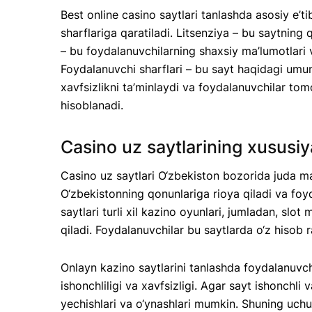
Best online casino saytlari tanlashda asosiy e’t
sharflariga qaratiladi. Litsenziya – bu saytning
– bu foydalanuvchilarning shaxsiy ma’lumotlari v
Foydalanuvchi sharflari – bu sayt haqidagi umum
xavfsizlikni ta’minlaydi va foydalanuvchilar tom
hisoblanadi.
Casino uz saytlarining xususiya
Casino uz saytlari O‘zbekiston bozorida juda mas
O‘zbekistonning qonunlariga rioya qiladi va foyd
saytlari turli xil kazino oyunlari, jumladan, slot
qiladi. Foydalanuvchilar bu saytlarda o‘z hisob 
Onlayn kazino saytlarini tanlashda foydalanuvc
ishonchliligi va xavfsizligi. Agar sayt ishonchli 
yechishlari va o‘ynashlari mumkin. Shuning uchu