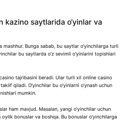
n kazino saytlarida o‘yinlar va
a mashhur. Bunga sabab, bu saytlar o‘yinchilarga turli
yinchilar bu saytlarda o‘z sevimli o‘yinlarini topishlari
asino tajribasini beradi. Ular turli xil online casino
 taklif qiladi. O‘yinchilar bu o‘yinlarni o‘ynash uchun
nishlari mumkin.
nuslar ham mavjud. Masalan, yangi o‘yinchilar uchun
n oylik bonuslar va boshqa. Bu bonuslar o‘yinchilarga