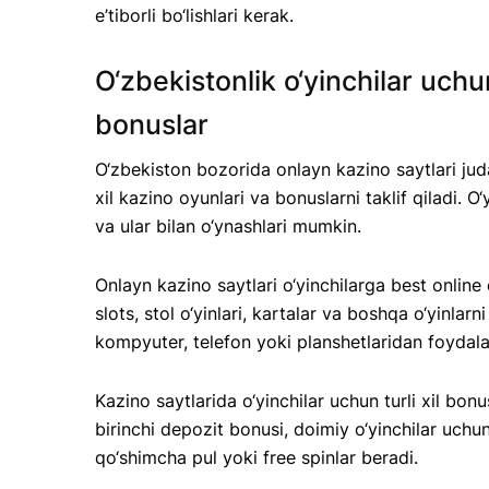
e’tiborli bo‘lishlari kerak.
O‘zbekistonlik o‘yinchilar uchu
bonuslar
O‘zbekiston bozorida onlayn kazino saytlari jud
xil kazino oyunlari va bonuslarni taklif qiladi. O‘
va ular bilan o‘ynashlari mumkin.
Onlayn kazino saytlari o‘yinchilarga best online c
slots, stol o‘yinlari, kartalar va boshqa o‘yinlarni
kompyuter, telefon yoki planshetlaridan foydala
Kazino saytlarida o‘yinchilar uchun turli xil bo
birinchi depozit bonusi, doimiy o‘yinchilar uchu
qo‘shimcha pul yoki free spinlar beradi.