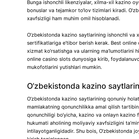
Bunga ishonchli likenziyalar, xilma-xil kazino oy
bonuslar va tejamkor to‘lov tizimlari kiradi. O‘z
xavfsizligi ham muhim omil hisoblanadi.
O‘zbekistonda kazino saytlarining ishonchli va xa
sertifikatlariga e’tibor berish kerak. Best online
xizmat ko‘rsatishga va ularning ma’lumotlarini h
online casino slots dunyosiga kirib, foydalanuvchi
mukofotlarini yutishlari mumkin.
O‘zbekistonda kazino saytlarin
O‘zbekistonda kazino saytlarining qonuniy holat
mamlakatning qonunchilikka amal qilish tartibini
qonunchiligi bo‘yicha, kazino va onlayn kazino 
hukumati aholining moliyaviy xavfsizligini ta’min
intilayotganligidadir. Shu bois, O‘zbekistonda 
kirish taqiqlangan.