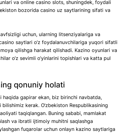
unlari va online casino slots, shuningdek, foydali
bekiston bozorida casino uz saytlarining sifati va
vfsizligi uchun, ularning litsenziyalariga va
 casino saytlari o‘z foydalanuvchilariga yuqori sifatli
imoya qilishga harakat qilishadi. Kazino oyunlari va
lar o‘z sevimli o‘yinlarini topishlari va katta pul
ing qonuniy holati
i haqida gapirar ekan, biz birinchi navbatda,
 bilishimiz kerak. O‘zbekiston Respublikasining
faoliyati taqiqlangan. Buning sababi, mamlakat
lash va ibratli ijtimoiy muhitni saqlashga
joylashgan fuqarolar uchun onlayn kazino saytlariga