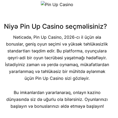
Niyə Pin Up Casino seçməlisiniz?
Nəticədə, Pin Up Casino, 2026-cı il üçün əla
bonuslar, geniş oyun seçimi və yüksək təhlükəsizlik
standartları təqdim edir. Bu platforma, oyunçulara
qeyri-adi bir oyun təcrübəsi yaşatmağı hədəfləyir.
İstədiyiniz zaman və yerdə oynamaq, mükafatlardan
yararlanmaq və təhlükəsiz bir mühitdə əylənmək
üçün Pin Up Casino sizi gözləyir.
Bu imkanlardan yararlanaraq, onlayn kazino
dünyasında siz də uğurlu ola bilərsiniz. Oyunlarınızı
başlayın və bonuslarınızı əldə etməyə başlayın!