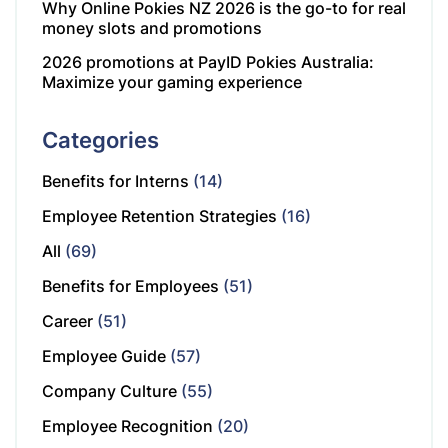
Why Online Pokies NZ 2026 is the go-to for real
money slots and promotions
2026 promotions at PayID Pokies Australia:
Maximize your gaming experience
Categories
Benefits for Interns
(14)
Employee Retention Strategies
(16)
All
(69)
Benefits for Employees
(51)
Career
(51)
Employee Guide
(57)
Company Culture
(55)
Employee Recognition
(20)