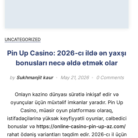
UNCATEGORIZED
Pin Up Casino: 2026-cı ildə ən yaxşı
bonusları necə əldə etmək olar
by
Sukhmanjit kaur
May 21, 2026
0 Comments
Onlayn kazino dünyası sürətlə inkişaf edir və
oyunçular üçün müxtəlif imkanlar yaradır. Pin Up
Casino, müasir oyun platforması olaraq,
istifadəçilərinə yüksək keyfiyyətli oyunlar, cəlbedici
bonuslar və
https://online-casino-pin-up-az.com/
rahat ödəniş variantları təqdim edir. 2026-cı il üçün