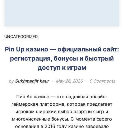
UNCATEGORIZED
Pin Up казино — официальный сайт:
регистрация, бонусы и быстрый
доступ к играм
by
Sukhmanjit kaur
May 26, 2026
0 Comments
Пин Ап казино — это надежная онлайн-
геймерская платформа, которая предлагает
игрокам широкий выбор азартных игр и
многочисленные бонусы. С момента своего
основания в 2016 году казино завоевало