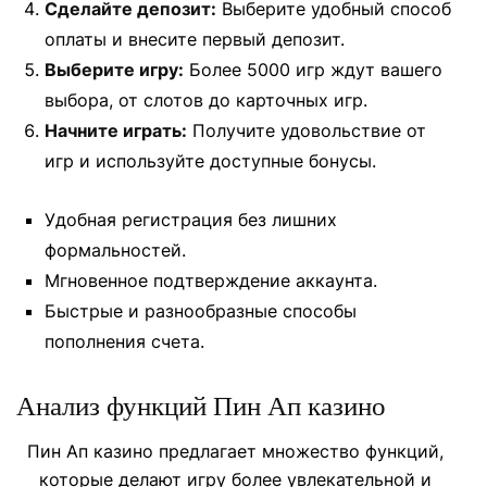
Сделайте депозит:
Выберите удобный способ
оплаты и внесите первый депозит.
Выберите игру:
Более 5000 игр ждут вашего
выбора, от слотов до карточных игр.
Начните играть:
Получите удовольствие от
игр и используйте доступные бонусы.
Удобная регистрация без лишних
формальностей.
Мгновенное подтверждение аккаунта.
Быстрые и разнообразные способы
пополнения счета.
Анализ функций Пин Ап казино
Пин Ап казино предлагает множество функций,
которые делают игру более увлекательной и