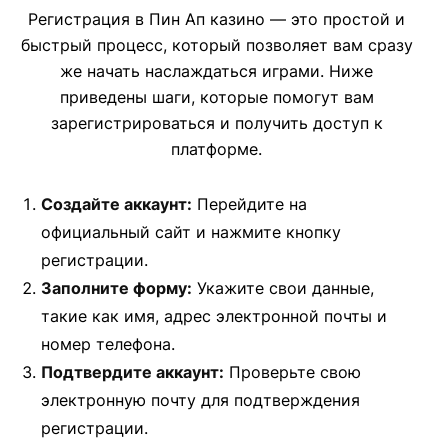
Регистрация в Пин Ап казино — это простой и
быстрый процесс, который позволяет вам сразу
же начать наслаждаться играми. Ниже
приведены шаги, которые помогут вам
зарегистрироваться и получить доступ к
платформе.
Создайте аккаунт:
Перейдите на
официальный сайт и нажмите кнопку
регистрации.
Заполните форму:
Укажите свои данные,
такие как имя, адрес электронной почты и
номер телефона.
Подтвердите аккаунт:
Проверьте свою
электронную почту для подтверждения
регистрации.