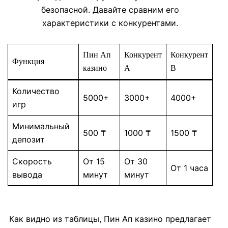
безопасной. Давайте сравним его
характеристики с конкурентами.
Пин Ап
Конкурент
Конкурент
Функция
казино
A
B
Количество
5000+
3000+
4000+
игр
Минимальный
500 ₸
1000 ₸
1500 ₸
депозит
Скорость
От 15
От 30
От 1 часа
вывода
минут
минут
Как видно из таблицы, Пин Ап казино предлагает