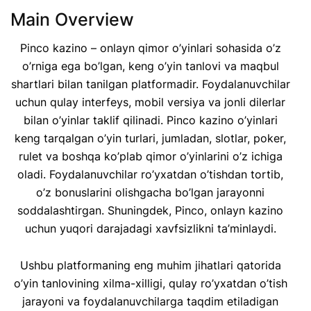
Main Overview
Pinco kazino – onlayn qimor o’yinlari sohasida o’z
o’rniga ega bo’lgan, keng o’yin tanlovi va maqbul
shartlari bilan tanilgan platformadir. Foydalanuvchilar
uchun qulay interfeys, mobil versiya va jonli dilerlar
bilan o’yinlar taklif qilinadi. Pinco kazino o’yinlari
keng tarqalgan o’yin turlari, jumladan, slotlar, poker,
rulet va boshqa ko’plab qimor o’yinlarini o’z ichiga
oladi. Foydalanuvchilar ro’yxatdan o’tishdan tortib,
o’z bonuslarini olishgacha bo’lgan jarayonni
soddalashtirgan. Shuningdek, Pinco, onlayn kazino
uchun yuqori darajadagi xavfsizlikni ta’minlaydi.
Ushbu platformaning eng muhim jihatlari qatorida
o’yin tanlovining xilma-xilligi, qulay ro’yxatdan o’tish
jarayoni va foydalanuvchilarga taqdim etiladigan