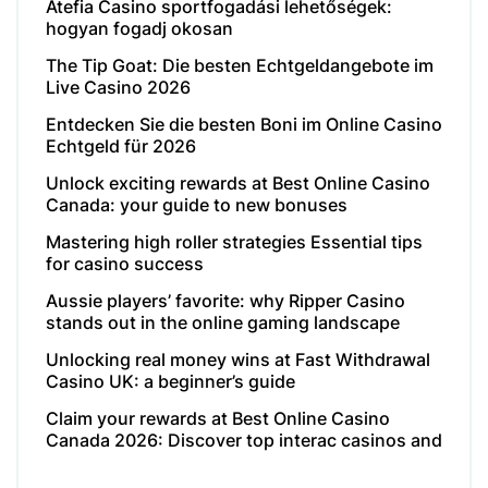
Atefia Casino sportfogadási lehetőségek:
hogyan fogadj okosan
The Tip Goat: Die besten Echtgeldangebote im
Live Casino 2026
Entdecken Sie die besten Boni im Online Casino
Echtgeld für 2026
Unlock exciting rewards at Best Online Casino
Canada: your guide to new bonuses
Mastering high roller strategies Essential tips
for casino success
Aussie players’ favorite: why Ripper Casino
stands out in the online gaming landscape
Unlocking real money wins at Fast Withdrawal
Casino UK: a beginner’s guide
Claim your rewards at Best Online Casino
Canada 2026: Discover top interac casinos and