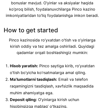
bonuslar mavjud. O’yinlar va aksiyalar haqida
ko’proq bilish, foydalanuvchilarga Pinco kazino
imkoniyatlaridan to’liq foydalanishga imkon beradi.
How to get started
Pinco kazinosida ro’yxatdan o’tish va o’yinlarga
kirish oddiy va tez amalga oshiriladi. Quyidagi
qadamlar orqali boshlashingiz mumkin:
Hisob yaratish:
Pinco saytiga kirib, ro’yxatdan
o’tish bo’yicha ko’rsatmalarga amal qiling.
Ma’lumotlarni tasdiqlash:
Email va telefon
raqamingizni tasdiqlash, xavfsizlik maqsadida
muhim ahamiyatga ega.
Deposit qiling:
O’yinlarga kirish uchun
hisobingizga mablag’ o’tkazing.