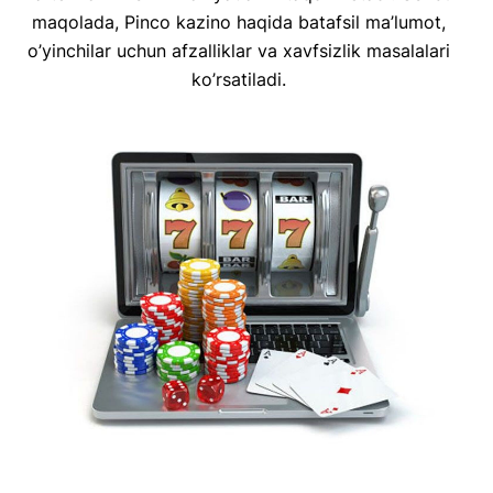
maqolada, Pinco kazino haqida batafsil ma’lumot,
o’yinchilar uchun afzalliklar va xavfsizlik masalalari
ko’rsatiladi.