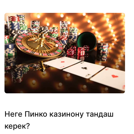
Неге Пинко казинону тандаш
керек?