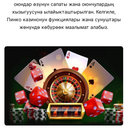
оюндар өзүнүн сапаты жана оюнчулардың
кызыгуусуна ылайыкташтырылган. Келгиле,
Пинко казинонун функциялары жана сунуштары
жөнүндө көбүрөөк маалымат алабыз.