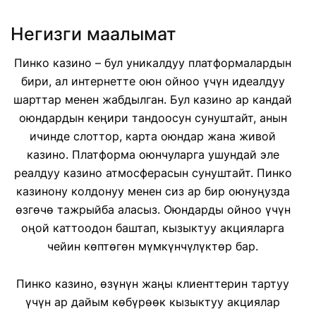
Негизги маалымат
Пинко казино – бул уникалдуу платформалардын
бири, ал интернетте оюн ойноо үчүн идеалдуу
шарттар менен жабдылган. Бул казино ар кандай
оюндардын кеңири тандоосун сунуштайт, анын
ичинде слоттор, карта оюндар жана живой
казино. Платформа оюнчуларга ушундай эле
реалдуу казино атмосферасын сунуштайт. Пинко
казинону колдонуу менен сиз ар бир оюнуңузда
өзгөчө тажрыйба аласыз. Оюндарды ойноо үчүн
оңой каттоодон баштап, кызыктуу акцияларга
чейин көптөгөн мүмкүнчүлүктөр бар.
Пинко казино, өзүнүн жаңы клиенттерин тартуу
үчүн ар дайым көбүрөөк кызыктуу акциялар