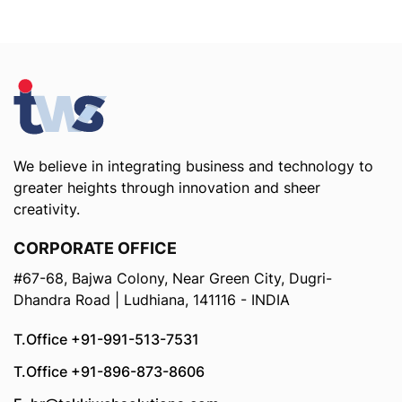
We believe in integrating business and technology to
greater heights through innovation and sheer
creativity.
CORPORATE OFFICE
#67-68, Bajwa Colony, Near Green City, Dugri-
Dhandra Road | Ludhiana, 141116 - INDIA
T.Office +91-991-513-7531
T.Office +91-896-873-8606