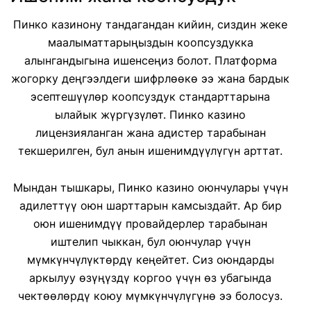
Пинко казинону тандагандан кийин, сиздин жеке
маалыматтарыңыздын коопсуздукка
алынгандыгына ишенсеңиз болот. Платформа
жогорку деңгээлдеги шифрлөөкө ээ жана бардык
эсептешүүлөр коопсуздук стандарттарына
ылайык жүргүзүлөт. Пинко казино
лицензияланган жана адистер тарабынан
текшерилген, бул анын ишенимдүүлүгүн арттат.
Мындан тышкары, Пинко казино оюнчулары үчүн
адилеттүү оюн шарттарын камсыздайт. Ар бир
оюн ишенимдүү провайдерлер тарабынан
иштелип чыккан, бул оюнчулар үчүн
мүмкүнчүлүктөрдү кеңейтет. Сиз оюндарды
аркылуу өзүңүздү коргоо үчүн өз убагында
чектөөлөрдү коюу мүмкүнчүлүгүнө ээ болосуз.