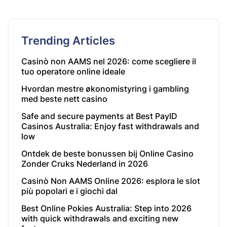
Trending Articles
Casinò non AAMS nel 2026: come scegliere il
tuo operatore online ideale
Hvordan mestre økonomistyring i gambling
med beste nett casino
Safe and secure payments at Best PayID
Casinos Australia: Enjoy fast withdrawals and
low
Ontdek de beste bonussen bij Online Casino
Zonder Cruks Nederland in 2026
Casinò Non AAMS Online 2026: esplora le slot
più popolari e i giochi dal
Best Online Pokies Australia: Step into 2026
with quick withdrawals and exciting new