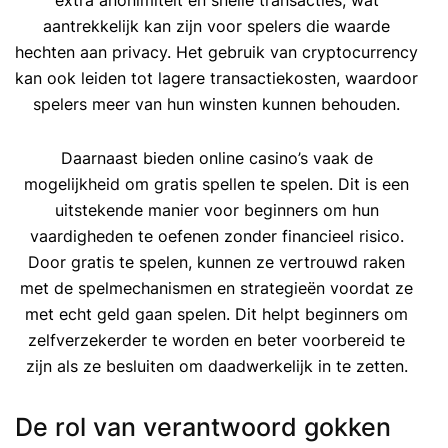
extra anonimiteit en snelle transacties, wat
aantrekkelijk kan zijn voor spelers die waarde
hechten aan privacy. Het gebruik van cryptocurrency
kan ook leiden tot lagere transactiekosten, waardoor
spelers meer van hun winsten kunnen behouden.
Daarnaast bieden online casino’s vaak de
mogelijkheid om gratis spellen te spelen. Dit is een
uitstekende manier voor beginners om hun
vaardigheden te oefenen zonder financieel risico.
Door gratis te spelen, kunnen ze vertrouwd raken
met de spelmechanismen en strategieën voordat ze
met echt geld gaan spelen. Dit helpt beginners om
zelfverzekerder te worden en beter voorbereid te
zijn als ze besluiten om daadwerkelijk in te zetten.
De rol van verantwoord gokken