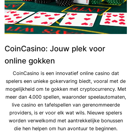
CoinCasino: Jouw plek voor
online gokken
CoinCasino is een innovatief online casino dat
spelers een unieke gokervaring biedt, vooral met de
mogelijkheid om te gokken met cryptocurrency. Met
meer dan 4.000 spellen, waaronder speelautomaten,
live casino en tafelspellen van gerenommeerde
providers, is er voor elk wat wils. Nieuwe spelers
worden verwelkomd met aantrekkelijke bonussen
die hen helpen om hun avontuur te beginnen.