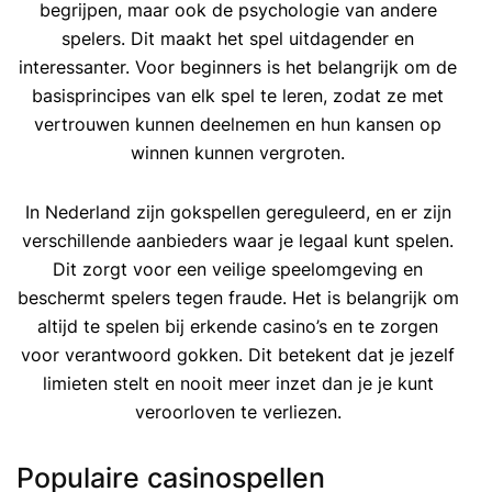
begrijpen, maar ook de psychologie van andere
spelers. Dit maakt het spel uitdagender en
interessanter. Voor beginners is het belangrijk om de
basisprincipes van elk spel te leren, zodat ze met
vertrouwen kunnen deelnemen en hun kansen op
winnen kunnen vergroten.
In Nederland zijn gokspellen gereguleerd, en er zijn
verschillende aanbieders waar je legaal kunt spelen.
Dit zorgt voor een veilige speelomgeving en
beschermt spelers tegen fraude. Het is belangrijk om
altijd te spelen bij erkende casino’s en te zorgen
voor verantwoord gokken. Dit betekent dat je jezelf
limieten stelt en nooit meer inzet dan je je kunt
veroorloven te verliezen.
Populaire casinospellen