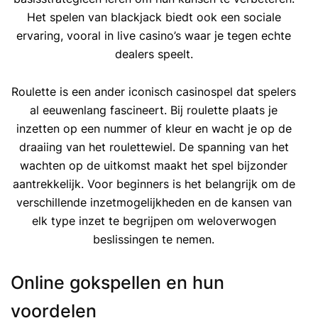
Het spelen van blackjack biedt ook een sociale
ervaring, vooral in live casino’s waar je tegen echte
dealers speelt.
Roulette is een ander iconisch casinospel dat spelers
al eeuwenlang fascineert. Bij roulette plaats je
inzetten op een nummer of kleur en wacht je op de
draaiing van het roulettewiel. De spanning van het
wachten op de uitkomst maakt het spel bijzonder
aantrekkelijk. Voor beginners is het belangrijk om de
verschillende inzetmogelijkheden en de kansen van
elk type inzet te begrijpen om weloverwogen
beslissingen te nemen.
Online gokspellen en hun
voordelen