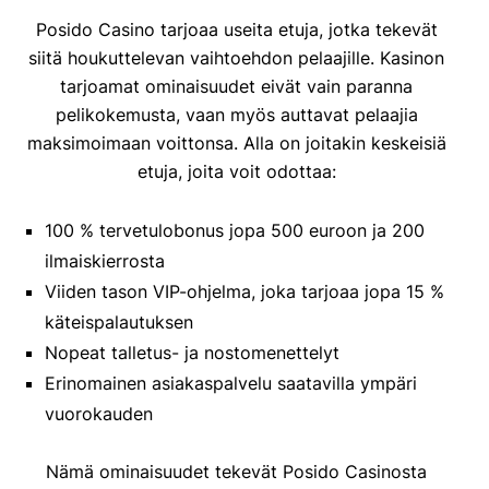
Posido Casino tarjoaa useita etuja, jotka tekevät
siitä houkuttelevan vaihtoehdon pelaajille. Kasinon
tarjoamat ominaisuudet eivät vain paranna
pelikokemusta, vaan myös auttavat pelaajia
maksimoimaan voittonsa. Alla on joitakin keskeisiä
etuja, joita voit odottaa:
100 % tervetulobonus jopa 500 euroon ja 200
ilmaiskierrosta
Viiden tason VIP-ohjelma, joka tarjoaa jopa 15 %
käteispalautuksen
Nopeat talletus- ja nostomenettelyt
Erinomainen asiakaspalvelu saatavilla ympäri
vuorokauden
Nämä ominaisuudet tekevät Posido Casinosta