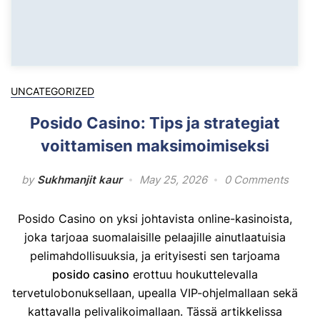
UNCATEGORIZED
Posido Casino: Tips ja strategiat
voittamisen maksimoimiseksi
by
Sukhmanjit kaur
May 25, 2026
0 Comments
Posido Casino on yksi johtavista online-kasinoista,
joka tarjoaa suomalaisille pelaajille ainutlaatuisia
pelimahdollisuuksia, ja erityisesti sen tarjoama
posido casino
erottuu houkuttelevalla
tervetulobonuksellaan, upealla VIP-ohjelmallaan sekä
kattavalla pelivalikoimallaan. Tässä artikkelissa