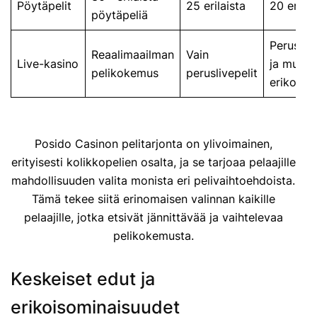
Pöytäpelit
25 erilaista
20 erilai
pöytäpeliä
Peruslive
Reaalimaailman
Vain
Live-kasino
ja muut
pelikokemus
peruslivepelit
erikoisu
Posido Casinon pelitarjonta on ylivoimainen,
erityisesti kolikkopelien osalta, ja se tarjoaa pelaajille
mahdollisuuden valita monista eri pelivaihtoehdoista.
Tämä tekee siitä erinomaisen valinnan kaikille
pelaajille, jotka etsivät jännittävää ja vaihtelevaa
pelikokemusta.
Keskeiset edut ja
erikoisominaisuudet