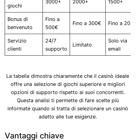
3000+
2000+
1500+
giochi
Bonus di
Fino a
Fino a 300€
Fino a 200€
benvenuto
500€
Servizio
24/7
Solo via
Limitato
clienti
supporto
email
La tabella dimostra chiaramente che il casinò ideale
offre una selezione di giochi superiore e migliori
opzioni di supporto rispetto ai suoi concorrenti.
Questa analisi ti permette di fare scelte più
informate quando si tratta di selezionare un casinò
adatto alle tue esigenze.
Vantaggi chiave