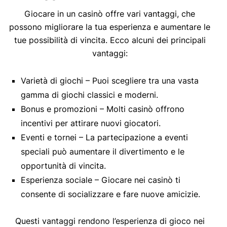
Giocare in un casinò offre vari vantaggi, che
possono migliorare la tua esperienza e aumentare le
tue possibilità di vincita. Ecco alcuni dei principali
vantaggi:
Varietà di giochi – Puoi scegliere tra una vasta
gamma di giochi classici e moderni.
Bonus e promozioni – Molti casinò offrono
incentivi per attirare nuovi giocatori.
Eventi e tornei – La partecipazione a eventi
speciali può aumentare il divertimento e le
opportunità di vincita.
Esperienza sociale – Giocare nei casinò ti
consente di socializzare e fare nuove amicizie.
Questi vantaggi rendono l’esperienza di gioco nei