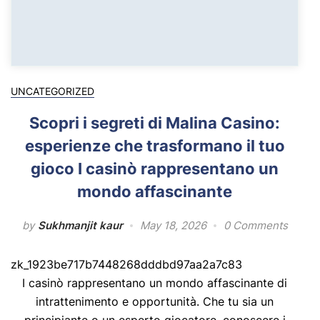
UNCATEGORIZED
Scopri i segreti di Malina Casino:
esperienze che trasformano il tuo
gioco I casinò rappresentano un
mondo affascinante
by
Sukhmanjit kaur
May 18, 2026
0 Comments
zk_1923be717b7448268dddbd97aa2a7c83
I casinò rappresentano un mondo affascinante di
intrattenimento e opportunità. Che tu sia un