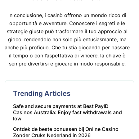
In conclusione, i casinò offrono un mondo ricco di
opportunità e avventure. Conoscere i segreti e le
strategie giuste può trasformare il tuo approccio al
gioco, rendendolo non solo più entusiasmante, ma
anche più proficuo. Che tu stia giocando per passare
il tempo o con l’aspettativa di vincere, la chiave è
sempre divertirsi e giocare in modo responsabile.
Trending Articles
Safe and secure payments at Best PayID
Casinos Australia: Enjoy fast withdrawals and
low
Ontdek de beste bonussen bij Online Casino
Zonder Cruks Nederland in 2026