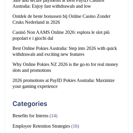
Safe and secure payments at Best PayID Casinos
Australia: Enjoy fast withdrawals and low
Ontdek de beste bonussen bij Online Casino Zonder
Cruks Nederland in 2026
Casinò Non AAMS Online 2026: esplora le slot più
popolari e i giochi dal
Best Online Pokies Australia: Step into 2026 with quick
withdrawals and exciting new features
Why Online Pokies NZ 2026 is the go-to for real money
slots and promotions
2026 promotions at PayID Pokies Australia: Maximize
your gaming experience
Categories
Benefits for Interns
(14)
Employee Retention Strategies
(16)