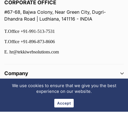
CORPORATE OFFICE
#67-68, Bajwa Colony, Near Green City, Dugri-
Dhandra Road | Ludhiana, 141116 - INDIA
T.Office +91-991-513-7531
T.Office +91-896-873-8606
E. hr@tekkiwebsolutions.com
Company
We use cookies to ensure that we give you the best
Hot Openings
experience on our website.
Connect With Us
Accept
© 2026 Tekki Web Solutions Pvt. Ltd. All Rights
Reserved.