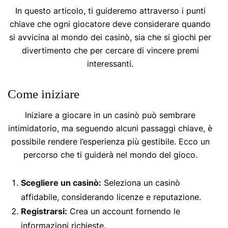
In questo articolo, ti guideremo attraverso i punti
chiave che ogni giocatore deve considerare quando
si avvicina al mondo dei casinò, sia che si giochi per
divertimento che per cercare di vincere premi
interessanti.
Come iniziare
Iniziare a giocare in un casinò può sembrare
intimidatorio, ma seguendo alcuni passaggi chiave, è
possibile rendere l’esperienza più gestibile. Ecco un
percorso che ti guiderà nel mondo del gioco.
Scegliere un casinò:
Seleziona un casinò
affidabile, considerando licenze e reputazione.
Registrarsi:
Crea un account fornendo le
informazioni richieste.