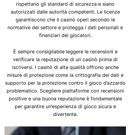
rispettano gli standard di sicurezza e siano
autorizzati dalle autorità competenti. Le licenze
garantiscono che il casinò operi secondo le
normative del settore e protegga i dati personali e
finanziari dei giocatori.
È sempre consigliabile leggere le recensioni e
verificare la reputazione di un casinò prima di
iscriversi. I casinò di alta qualità offrono anche
misure di protezione come la crittografia dei dati e
supporto per la protezione contro il gioco d’azzardo
problematico. Scegliere piattaforme con recensioni
positive e una buona reputazione è fondamentale
per garantire un’esperienza di gioco sicura e
divertente.