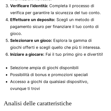
Verificare l’identità:
Completa il processo di
verifica per garantire la sicurezza del tuo conto.
Effettuare un deposito:
Scegli un metodo di
pagamento sicuro per finanziare il tuo conto di
gioco.
Selezionare un gioco:
Esplora la gamma di
giochi offerti e scegli quello che più ti interessa.
Iniziare a giocare:
Fai il tuo primo giro e divertiti!
Selezione ampia di giochi disponibili
Possibilità di bonus e promozioni speciali
Accesso a giochi da qualsiasi dispositivo,
ovunque ti trovi
Analisi delle caratteristiche