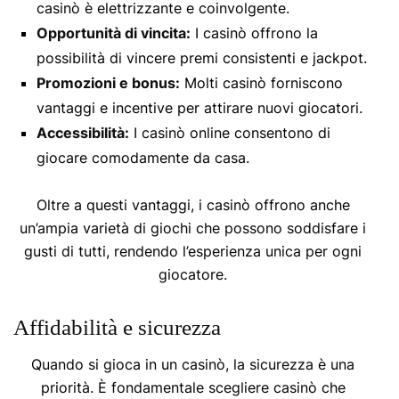
casinò è elettrizzante e coinvolgente.
Opportunità di vincita:
I casinò offrono la
possibilità di vincere premi consistenti e jackpot.
Promozioni e bonus:
Molti casinò forniscono
vantaggi e incentive per attirare nuovi giocatori.
Accessibilità:
I casinò online consentono di
giocare comodamente da casa.
Oltre a questi vantaggi, i casinò offrono anche
un’ampia varietà di giochi che possono soddisfare i
gusti di tutti, rendendo l’esperienza unica per ogni
giocatore.
Affidabilità e sicurezza
Quando si gioca in un casinò, la sicurezza è una
priorità. È fondamentale scegliere casinò che