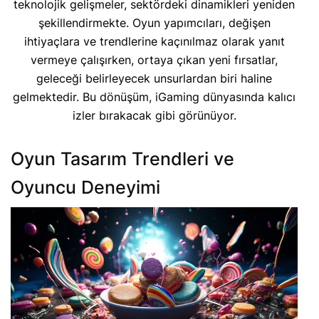
teknolojik gelişmeler, sektördeki dinamikleri yeniden
şekillendirmekte. Oyun yapımcıları, değişen
ihtiyaçlara ve trendlerine kaçınılmaz olarak yanıt
vermeye çalışırken, ortaya çıkan yeni fırsatlar,
geleceği belirleyecek unsurlardan biri haline
gelmektedir. Bu dönüşüm, iGaming dünyasında kalıcı
izler bırakacak gibi görünüyor.
Oyun Tasarım Trendleri ve
Oyuncu Deneyimi