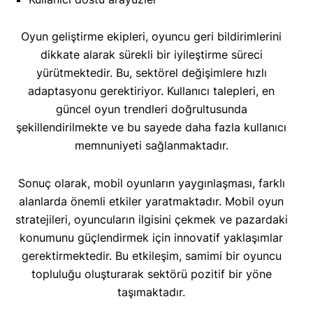
Oyun geliştirme ekipleri, oyuncu geri bildirimlerini
dikkate alarak sürekli bir iyileştirme süreci
yürütmektedir. Bu, sektörel değişimlere hızlı
adaptasyonu gerektiriyor. Kullanıcı talepleri, en
güncel oyun trendleri doğrultusunda
şekillendirilmekte ve bu sayede daha fazla kullanıcı
memnuniyeti sağlanmaktadır.
Sonuç olarak, mobil oyunların yaygınlaşması, farklı
alanlarda önemli etkiler yaratmaktadır. Mobil oyun
stratejileri, oyuncuların ilgisini çekmek ve pazardaki
konumunu güçlendirmek için innovatif yaklaşımlar
gerektirmektedir. Bu etkileşim, samimi bir oyuncu
topluluğu oluşturarak sektörü pozitif bir yöne
taşımaktadır.