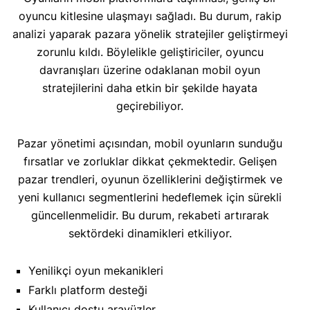
oyuncu kitlesine ulaşmayı sağladı. Bu durum, rakip
analizi yaparak pazara yönelik stratejiler geliştirmeyi
zorunlu kıldı. Böylelikle geliştiriciler, oyuncu
davranışları üzerine odaklanan mobil oyun
stratejilerini daha etkin bir şekilde hayata
geçirebiliyor.
Pazar yönetimi açısından, mobil oyunların sunduğu
fırsatlar ve zorluklar dikkat çekmektedir. Gelişen
pazar trendleri, oyunun özelliklerini değiştirmek ve
yeni kullanıcı segmentlerini hedeflemek için sürekli
güncellenmelidir. Bu durum, rekabeti artırarak
sektördeki dinamikleri etkiliyor.
Yenilikçi oyun mekanikleri
Farklı platform desteği
Kullanıcı dostu arayüzler