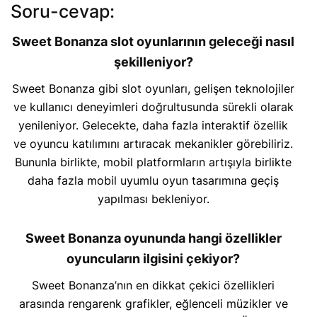
Soru-cevap:
Sweet Bonanza slot oyunlarının geleceği nasıl
şekilleniyor?
Sweet Bonanza gibi slot oyunları, gelişen teknolojiler
ve kullanıcı deneyimleri doğrultusunda sürekli olarak
yenileniyor. Gelecekte, daha fazla interaktif özellik
ve oyuncu katılımını artıracak mekanikler görebiliriz.
Bununla birlikte, mobil platformların artışıyla birlikte
daha fazla mobil uyumlu oyun tasarımına geçiş
yapılması bekleniyor.
Sweet Bonanza oyununda hangi özellikler
oyuncuların ilgisini çekiyor?
Sweet Bonanza’nın en dikkat çekici özellikleri
arasında rengarenk grafikler, eğlenceli müzikler ve