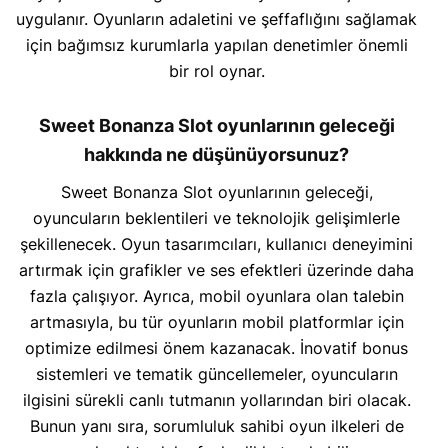
uygulanır. Oyunların adaletini ve şeffaflığını sağlamak
için bağımsız kurumlarla yapılan denetimler önemli
bir rol oynar.
Sweet Bonanza Slot oyunlarının geleceği
hakkında ne düşünüyorsunuz?
Sweet Bonanza Slot oyunlarının geleceği,
oyuncuların beklentileri ve teknolojik gelişimlerle
şekillenecek. Oyun tasarımcıları, kullanıcı deneyimini
artırmak için grafikler ve ses efektleri üzerinde daha
fazla çalışıyor. Ayrıca, mobil oyunlara olan talebin
artmasıyla, bu tür oyunların mobil platformlar için
optimize edilmesi önem kazanacak. İnovatif bonus
sistemleri ve tematik güncellemeler, oyuncuların
ilgisini sürekli canlı tutmanın yollarından biri olacak.
Bunun yanı sıra, sorumluluk sahibi oyun ilkeleri de