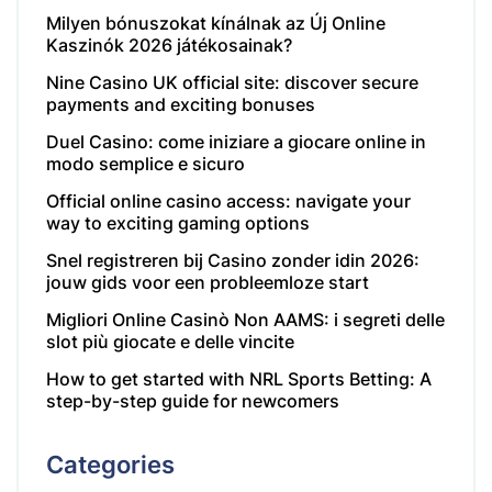
Milyen bónuszokat kínálnak az Új Online
Kaszinók 2026 játékosainak?
Nine Casino UK official site: discover secure
payments and exciting bonuses
Duel Casino: come iniziare a giocare online in
modo semplice e sicuro
Official online casino access: navigate your
way to exciting gaming options
Snel registreren bij Casino zonder idin 2026:
jouw gids voor een probleemloze start
Migliori Online Casinò Non AAMS: i segreti delle
slot più giocate e delle vincite
How to get started with NRL Sports Betting: A
step-by-step guide for newcomers
Categories