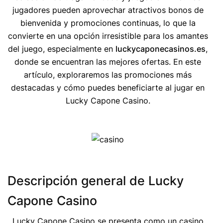
jugadores pueden aprovechar atractivos bonos de
bienvenida y promociones continuas, lo que la
convierte en una opción irresistible para los amantes
del juego, especialmente en
luckycaponecasinos.es
,
donde se encuentran las mejores ofertas. En este
artículo, exploraremos las promociones más
destacadas y cómo puedes beneficiarte al jugar en
Lucky Capone Casino.
Descripción general de Lucky
Capone Casino
Lucky Capone Casino se presenta como un casino