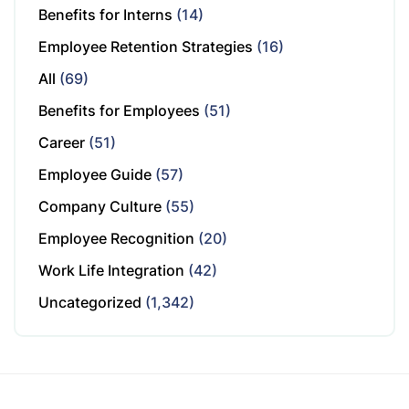
Benefits for Interns
(14)
Employee Retention Strategies
(16)
All
(69)
Benefits for Employees
(51)
Career
(51)
Employee Guide
(57)
Company Culture
(55)
Employee Recognition
(20)
Work Life Integration
(42)
Uncategorized
(1,342)