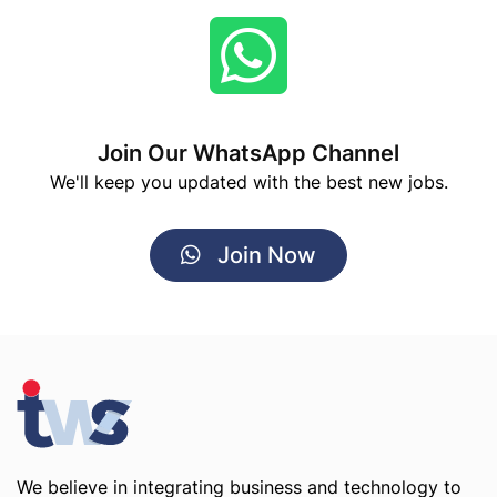
Join Our WhatsApp Channel
We'll keep you updated with the best new jobs.
Join Now
We believe in integrating business and technology to