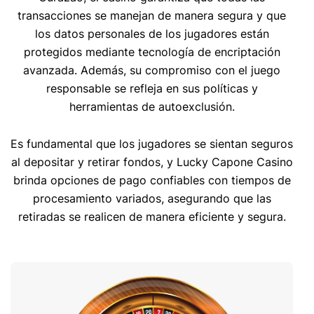
transacciones se manejan de manera segura y que
los datos personales de los jugadores están
protegidos mediante tecnología de encriptación
avanzada. Además, su compromiso con el juego
responsable se refleja en sus políticas y
herramientas de autoexclusión.
Es fundamental que los jugadores se sientan seguros
al depositar y retirar fondos, y Lucky Capone Casino
brinda opciones de pago confiables con tiempos de
procesamiento variados, asegurando que las
retiradas se realicen de manera eficiente y segura.