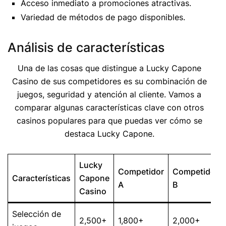
Acceso inmediato a promociones atractivas.
Variedad de métodos de pago disponibles.
Análisis de características
Una de las cosas que distingue a Lucky Capone
Casino de sus competidores es su combinación de
juegos, seguridad y atención al cliente. Vamos a
comparar algunas características clave con otros
casinos populares para que puedas ver cómo se
destaca Lucky Capone.
Lucky
Competidor
Competidor
Características
Capone
A
B
Casino
Selección de
2,500+
1,800+
2,000+