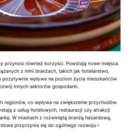
 przynosi również korzyści. Powstają nowe miejsca
ązanych z nimi branżach, takich jak hotelarstwo,
nia pozytywnie wpływa na poziom życia mieszkańców
rozwój innych sektorów gospodarki.
ych regionów, co wpływa na zwiększenie przychodów
stają z usług hotelowych, restauracji czy atrakcji
rkę. W miastach z rozwiniętą branżą hazardową,
ardowa przyczynia się do ogólnego rozwoju i