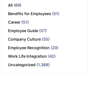
All
(69)
Benefits for Employees
(51)
Career
(51)
Employee Guide
(57)
Company Culture
(55)
Employee Recognition
(20)
Work Life Integration
(42)
Uncategorized
(1,388)