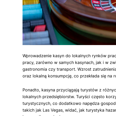
Wprowadzenie kasyn do lokalnych rynków pracy
pracy, zarówno w samych kasynach, jak i w zwi
gastronomia czy transport. Wzrost zatrudnie
oraz lokalną konsumpcję, co przekłada się na 
Ponadto, kasyna przyciągają turystów z różn
lokalnych przedsiębiorstw. Turyści często korzy
turystycznych, co dodatkowo napędza gospoda
takich jak Las Vegas, widać, jak turystyka haz