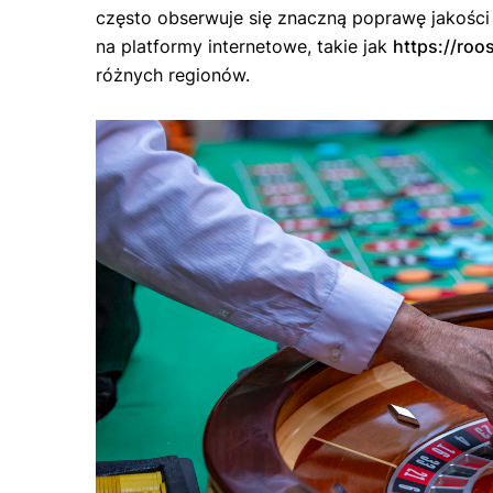
często obserwuje się znaczną poprawę jakośc
na platformy internetowe, takie jak
https://roo
różnych regionów.