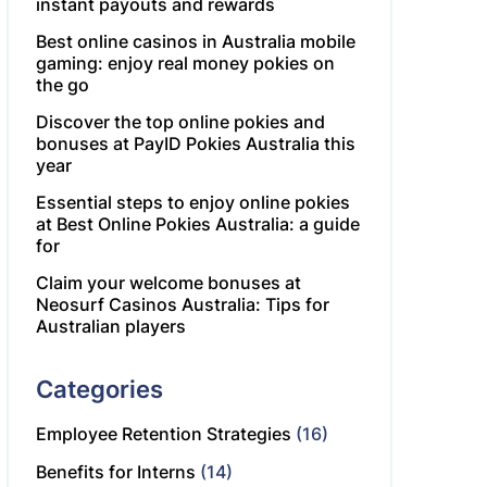
instant payouts and rewards
Best online casinos in Australia mobile
gaming: enjoy real money pokies on
the go
Discover the top online pokies and
bonuses at PayID Pokies Australia this
year
Essential steps to enjoy online pokies
at Best Online Pokies Australia: a guide
for
Claim your welcome bonuses at
Neosurf Casinos Australia: Tips for
Australian players
Categories
Employee Retention Strategies
(16)
Benefits for Interns
(14)