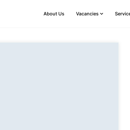
About Us
Vacancies
Servic