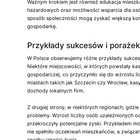
Ważnym krokiem jest również edukacja mieszk
hazardowych oraz możliwości wsparcia dla os
sposób społeczności mogą zyskać większą kon
gospodarkę.
Przykłady sukcesów i porażek
W Polsce obserwujemy różne przykłady sukces
Niektóre miejscowości, w których powstały ka
gospodarczej, co przyczyniło się do wzrostu l
miastach takich jak Szczecin czy Wrocław, ka
dochody lokalnych firm.
Z drugiej strony, w niektórych regionach, gdz
problemy. Wzrost liczby osób uzależnionych o
przekroczyły potencjalne zyski. Przykładem mo
nie spełniło oczekiwań mieszkańców, a związan
spadku jakości życia.