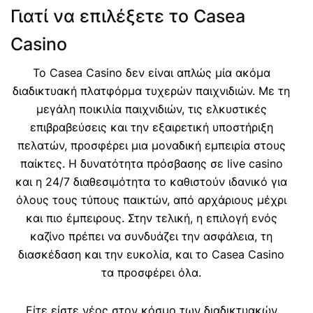
Γιατί να επιλέξετε το Casea
Casino
Το Casea Casino δεν είναι απλώς μία ακόμα
διαδικτυακή πλατφόρμα τυχερών παιχνιδιών. Με τη
μεγάλη ποικιλία παιχνιδιών, τις ελκυστικές
επιβραβεύσεις και την εξαιρετική υποστήριξη
πελατών, προσφέρει μια μοναδική εμπειρία στους
παίκτες. Η δυνατότητα πρόσβασης σε live casino
και η 24/7 διαθεσιμότητα το καθιστούν ιδανικό για
όλους τους τύπους παικτών, από αρχάριους μέχρι
και πιο έμπειρους. Στην τελική, η επιλογή ενός
καζίνο πρέπει να συνδυάζει την ασφάλεια, τη
διασκέδαση και την ευκολία, και το Casea Casino
τα προσφέρει όλα.
Είτε είστε νέος στον κόσμο των διαδικτυακών