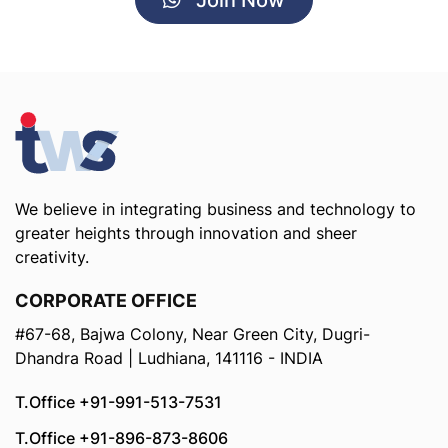
We believe in integrating business and technology to
greater heights through innovation and sheer
creativity.
CORPORATE OFFICE
#67-68, Bajwa Colony, Near Green City, Dugri-
Dhandra Road | Ludhiana, 141116 - INDIA
T.Office +91-991-513-7531
T.Office +91-896-873-8606