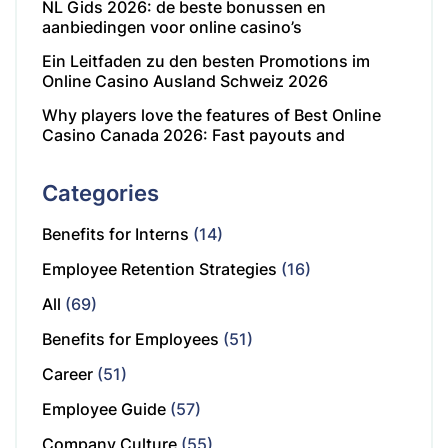
NL Gids 2026: de beste bonussen en
aanbiedingen voor online casino’s
Ein Leitfaden zu den besten Promotions im
Online Casino Ausland Schweiz 2026
Why players love the features of Best Online
Casino Canada 2026: Fast payouts and
Categories
Benefits for Interns
(14)
Employee Retention Strategies
(16)
All
(69)
Benefits for Employees
(51)
Career
(51)
Employee Guide
(57)
Company Culture
(55)