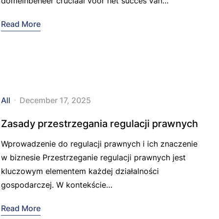
domeinbeheer cruciaal voor het succes van…
Read More
All
December 17, 2025
Zasady przestrzegania regulacji prawnych
Wprowadzenie do regulacji prawnych i ich znaczenie
w biznesie Przestrzeganie regulacji prawnych jest
kluczowym elementem każdej działalności
gospodarczej. W kontekście…
Read More