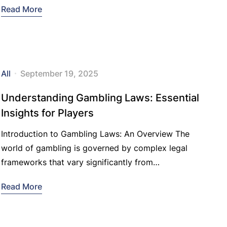
Read More
All
September 19, 2025
Understanding Gambling Laws: Essential
Insights for Players
Introduction to Gambling Laws: An Overview The
world of gambling is governed by complex legal
frameworks that vary significantly from…
Read More