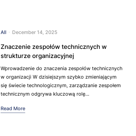
All
December 14, 2025
Znaczenie zespołów technicznych w
strukturze organizacyjnej
Wprowadzenie do znaczenia zespołów technicznych
w organizacji W dzisiejszym szybko zmieniającym
się świecie technologicznym, zarządzanie zespołem
technicznym odgrywa kluczową rolę…
Read More