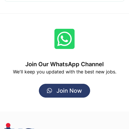
Join Our WhatsApp Channel
We'll keep you updated with the best new jobs.
Join Now