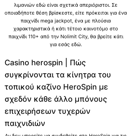
λιμανιών εδώ είναι σχετικά απεριόριστοι. Σε
οποιαδήποτε θέση βρίσκεστε, είτε πρόκειται για ένα
παιχνίδι mega jackpot, ένα με πλούσια
χαρακτηριστικά ή κάτι τέτοιο καινοτόμο στο
παιχνίδι 110+ από την Nolimit City, θα βρείτε κάτι
για εσάς εδώ.
Casino herospin | Πώς
συγκρίνονται τα κίνητρα του
τοπικού καζίνο HeroSpin με
σχεδόν κάθε άλλο μπόνους
επιχειρήσεων τυχερών
παιχνιδιών
Αν δεν μπορείτε να συνδεθείτε στο HeroSpin για τις