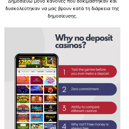
Δημοσιεύω μόνο κανόνες που δοκιμάστηκαν και
δυσκολεύτηκαν να μας βρουν κατά τη διάρκεια της
δημοσίευσης.