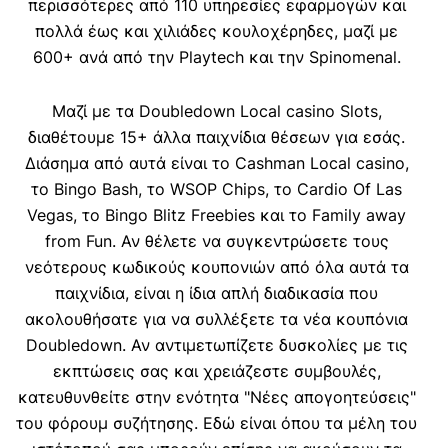
περισσότερες από 110 υπηρεσίες εφαρμογών και
πολλά έως και χιλιάδες κουλοχέρηδες, μαζί με
600+ ανά από την Playtech και την Spinomenal.
Μαζί με τα Doubledown Local casino Slots,
διαθέτουμε 15+ άλλα παιχνίδια θέσεων για εσάς.
Διάσημα από αυτά είναι το Cashman Local casino,
το Bingo Bash, το WSOP Chips, το Cardio Of Las
Vegas, το Bingo Blitz Freebies και το Family away
from Fun. Αν θέλετε να συγκεντρώσετε τους
νεότερους κωδικούς κουπονιών από όλα αυτά τα
παιχνίδια, είναι η ίδια απλή διαδικασία που
ακολουθήσατε για να συλλέξετε τα νέα κουπόνια
Doubledown. Αν αντιμετωπίζετε δυσκολίες με τις
εκπτώσεις σας και χρειάζεστε συμβουλές,
κατευθυνθείτε στην ενότητα "Νέες απογοητεύσεις"
του φόρουμ συζήτησης. Εδώ είναι όπου τα μέλη του