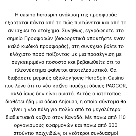
Η
casino herospin
ανάλυση της προσφοράς
εξαρτάται πάντα από το πώς πιστώνεται και από το
αν ισχύει το στοίχημα. Συνήθως, εγγράφεστε στο
σημείο Προσφορών (διαφορετικά αποκτήστε έναν
καλό κωδικό προσφοράς), στη συνέχεια βάλτε το
ελάχιστο ποσό παίζοντας με μια προσέγγιση με
συγκεκριμένο ποσοστό και βεβαιωθείτε ότι το
πλεονέκτημα φαίνεται αποτελεσματικό. Θα
διαβάσετε μερικές αξιολογήσεις HeroSpin Casino
που λένε ότι το νέο καζίνο παρέχει άδειες PAGCOR,
αλλά ίσως δεν είναι σωστό. Αυτός ο ιστότοπος
διαθέτει ήδη μια άδεια Anjouan, η οποία σύντομα θα
γίνει η νέα πύλη για πολλά από τα μεγαλύτερα
διαδικτυακά καζίνο στον Καναδά. Με πάνω από 110
οργανισμούς εφαρμογών και πάνω από 600
στούντιο παιχνιδιών, οι νεότεροι συνδυασμοί