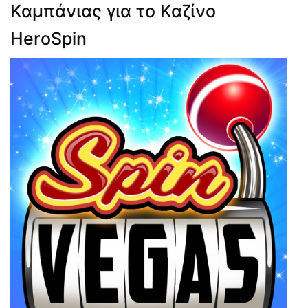
Καμπάνιας για το Καζίνο
HeroSpin