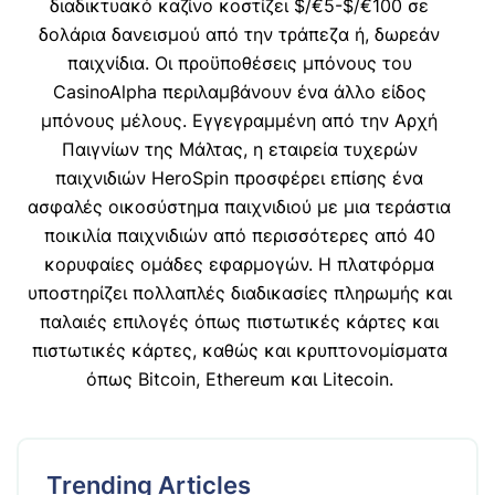
διαδικτυακό καζίνο κοστίζει $/€5-$/€100 σε
δολάρια δανεισμού από την τράπεζα ή, δωρεάν
παιχνίδια. Οι προϋποθέσεις μπόνους του
CasinoAlpha περιλαμβάνουν ένα άλλο είδος
μπόνους μέλους. Εγγεγραμμένη από την Αρχή
Παιγνίων της Μάλτας, η εταιρεία τυχερών
παιχνιδιών HeroSpin προσφέρει επίσης ένα
ασφαλές οικοσύστημα παιχνιδιού με μια τεράστια
ποικιλία παιχνιδιών από περισσότερες από 40
κορυφαίες ομάδες εφαρμογών. Η πλατφόρμα
υποστηρίζει πολλαπλές διαδικασίες πληρωμής και
παλαιές επιλογές όπως πιστωτικές κάρτες και
πιστωτικές κάρτες, καθώς και κρυπτονομίσματα
όπως Bitcoin, Ethereum και Litecoin.
Trending Articles