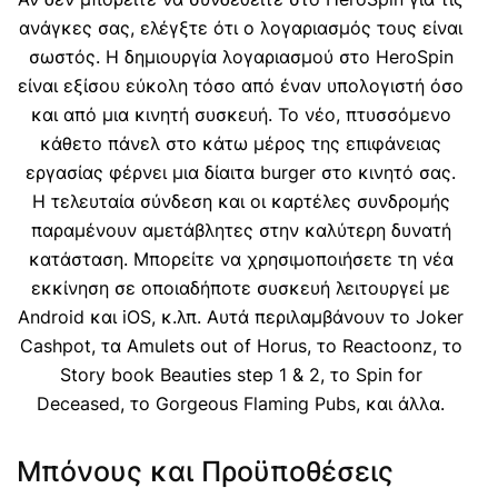
ανάγκες σας, ελέγξτε ότι ο λογαριασμός τους είναι
σωστός. Η δημιουργία λογαριασμού στο HeroSpin
είναι εξίσου εύκολη τόσο από έναν υπολογιστή όσο
και από μια κινητή συσκευή. Το νέο, πτυσσόμενο
κάθετο πάνελ στο κάτω μέρος της επιφάνειας
εργασίας φέρνει μια δίαιτα burger στο κινητό σας.
Η τελευταία σύνδεση και οι καρτέλες συνδρομής
παραμένουν αμετάβλητες στην καλύτερη δυνατή
κατάσταση. Μπορείτε να χρησιμοποιήσετε τη νέα
εκκίνηση σε οποιαδήποτε συσκευή λειτουργεί με
Android και iOS, κ.λπ. Αυτά περιλαμβάνουν το Joker
Cashpot, τα Amulets out of Horus, το Reactoonz, το
Story book Beauties step 1 & 2, το Spin for
Deceased, το Gorgeous Flaming Pubs, και άλλα.
Μπόνους και Προϋποθέσεις