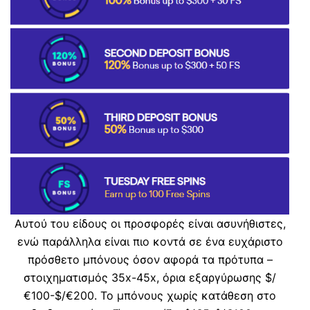
Αυτού του είδους οι προσφορές είναι ασυνήθιστες,
ενώ παράλληλα είναι πιο κοντά σε ένα ευχάριστο
πρόσθετο μπόνους όσον αφορά τα πρότυπα –
στοιχηματισμός 35x-45x, όρια εξαργύρωσης $/
€100-$/€200. Το μπόνους χωρίς κατάθεση στο